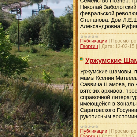
Семейство Познер. Г
Николай Заболотский.
февральской революц
Степанова. Дом Л.Е.
Александровна Руфина
Публикации
|
Просмотро
Георгич
|
Дата:
12-02-15
Уржумские Ша
Уржумские Шамовы, п
мамы Ксении Матвеев
Саввича Шамова, по 
вятских архивов, про
справочной литерату
имеющейся в Зональн
Саратовского Госунив
рукописным воспоми
Публикации
|
Просмотро
Георгич
|
Дата:
11-02-15