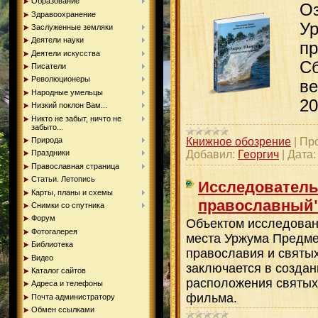
Образование
Оз
Здравоохранение
Ур
Заслуженные земляки
Деятели науки
пр
Деятели искусства
Сб
Писатели
Революционеры
ве
Народные умельцы
20
Низкий поклон Вам...
Никто не забыт, ничто не
забыто...
Природа
Книжное обозрение
|
Пр
Добавил:
Георгич
|
Дата:
Праздники
Православная страница
Статьи. Летопись
Исследователь
Карты, планы и схемы
православный
Снимки со спутника
Форум
Объектом исследован
Фотогалерея
места Уржума Предме
Библиотека
православия и святы
Видео
заключается в созда
Каталог сайтов
расположения святых 
Адреса и телефоны
фильма.
Почта администратору
Обмен ссылками