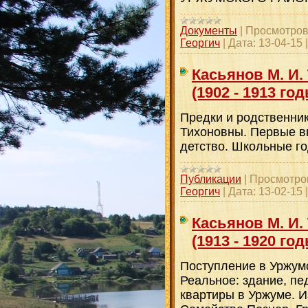
Документы
|
Просмотров
Георгич
|
Дата:
13-04-15
Касьянов М. И.
(1902 - 1913 год
Предки и родственник
Тихоновны. Первые в
детство. Школьные г
Публикации
|
Просмотро
Георгич
|
Дата:
13-02-15
Касьянов М. И.
(1913 - 1920 год
Поступление в Уржум
Реальное: здание, пе
квартиры в Уржуме. И