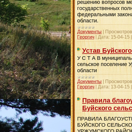
решению вопросов ме
государственных пол
федеральными закона
области.
Документы
|
Просмотров
Георгич
|
Дата:
15-04-15
Устав Буйского
У С Т А В муниципаль
сельское поселение 
области
Документы
|
Просмотров
Георгич
|
Дата:
13-04-15
Правила благо
Буйского сельс
ПРАВИЛА БЛАГОУСТ
БУЙСКОГО СЕЛЬСК
УРЖУМСКОГО РАЙО