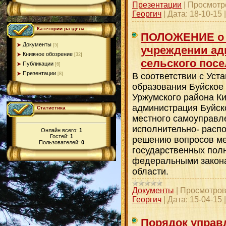
Презентации
|
Просмотр
Георгич
|
Дата:
18-10-15
Категории раздела
ПОЛОЖЕНИЕ о 
Документы
[5]
учреждении ад
Книжное обозрение
[32]
сельского пос
Публикации
[6]
Презентации
В соответствии с Уст
[8]
образования Буйское
Уржумского района Кир
администрация Буйско
Статистика
местного самоуправ
исполнительно- расп
Онлайн всего:
1
Гостей:
1
решению вопросов ме
Пользователей:
0
государственных пол
федеральными закона
области.
Документы
|
Просмотров
Георгич
|
Дата:
15-04-15
Порядок управ