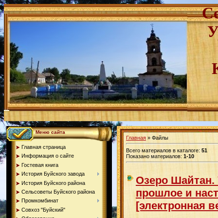
С
У
Меню сайта
Главная
»
Файлы
Главная страница
Всего материалов в каталоге
:
51
Информация о сайте
Показано материалов
:
1-10
Гостевая книга
История Буйского завода
Озеро Шайтан.
История Буйского района
прошлое и наст
Сельсоветы Буйского района
Промкомбинат
[электронная в
Совхоз "Буйский"