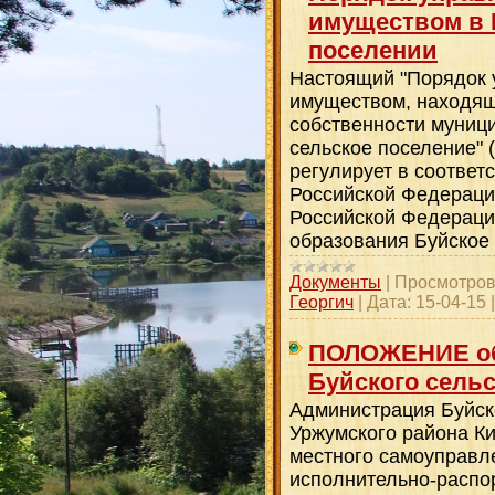
имуществом в 
поселении
Настоящий "Порядок 
имуществом, находя
собственности муниц
сельское поселение" (
регулирует в соответ
Российской Федераци
Российской Федераци
образования Буйское 
Документы
|
Просмотров
Георгич
|
Дата:
15-04-15
ПОЛОЖЕНИЕ об
Буйского сельс
Администрация Буйск
Уржумского района Ки
местного самоуправ
исполнительно-распо