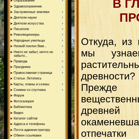
В Г
Образование
Здравоохранение
Заслуженные земляки
ПР
Деятели науки
Деятели искусства
Писатели
Революционеры
Откуда, из 
Народные умельцы
Низкий поклон Вам...
мы узна
Никто не забыт, ничто не
забыто...
растительны
Природа
Праздники
древности?
Православная страница
Статьи. Летопись
Прежде
Карты, планы и схемы
Снимки со спутника
веществе
Форум
Фотогалерея
древне
Библиотека
Видео
окаменев
Каталог сайтов
Адреса и телефоны
отпечатки
Почта администратору
Обмен ссылками