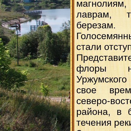
магнолия
лаврам, т
березам.
Голосемянн
стали отступ
Представит
флоры н
Уржумског
свое вре
северо-в
района, в 
течения рек