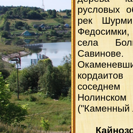
русловых о
рек Шурмин
Федосимки,
села Бо
Савинове.
Окамене
кордаитов
соседн
Нолинс
("Каменный 
Кайноз