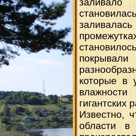
заливало
становила
заливал
промежутках
становил
покрыв
разнообра
которые в 
влажност
гигантских 
Известно, ч
области в