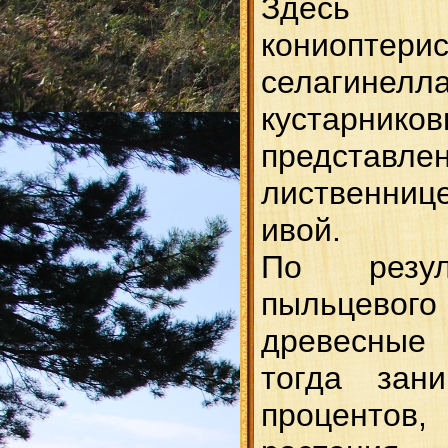
Здесь п
кониоптер
селагинел
кустарн
представле
лиственниц
ивой.
По резул
пыльцев
древесные 
тогда зан
процент