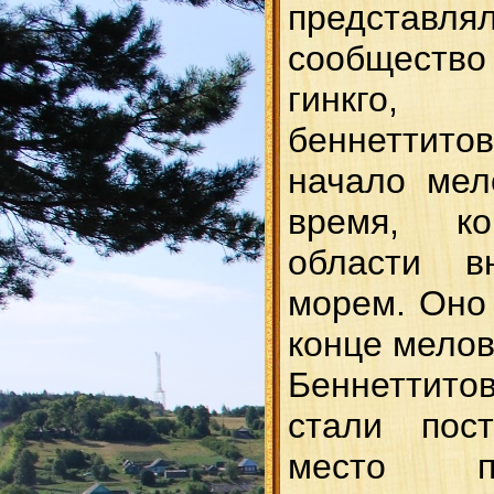
представ
сообщест
гинкго, 
беннеттитов
начало мел
время, ко
области в
морем. Оно 
конце мелов
Беннетти
стали пост
место по