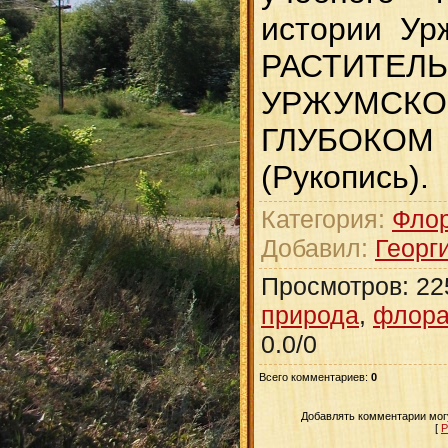
истории Урж
РАСТИТ
УРЖУМСК
ГЛУБОК
(Рукопись).
Категория
:
Флор
Добавил
:
Георг
Просмотров
:
22
природа
,
флора
0.0
/
0
Всего комментариев
:
0
Добавлять комментарии могу
[
Р