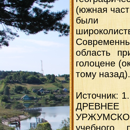
(южная част
были ра
широколист
Современ
область пр
голоцене (о
тому назад)
Источник: 1.
ДРЕВНЕ
УРЖУМСКОЙ
учебного 