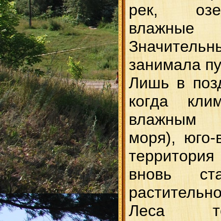
рек, озе
влажн
Значитель
занимала пу
Лишь в поз
когда кли
влажным (
моря), юго-
территория
вновь ст
растительно
Леса т