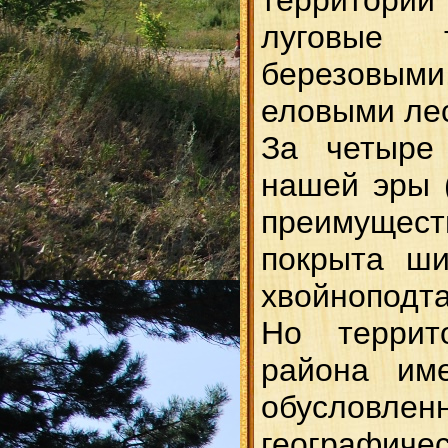
луговые 
березовым
еловыми ле
За четыре
нашей эры (
преимуще
покрыта ши
хвойноподт
Но террит
района име
обусло
географиче