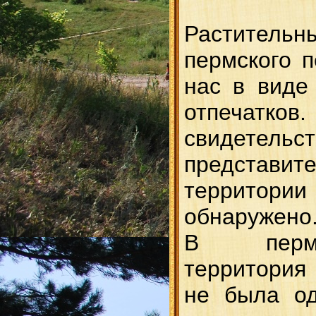
Растител
пермского 
нас в виде
отпечатко
свиде
представи
территории
обнаружено
В перм
территория
не была од