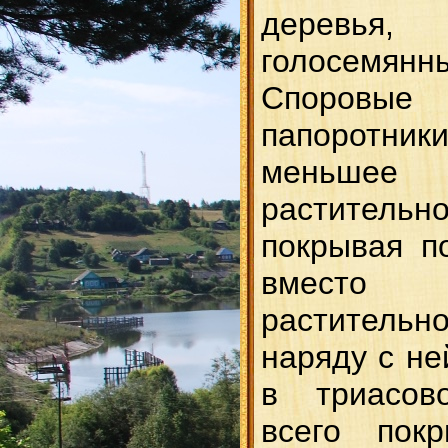
деревья,
голосемянн
Споровые 
папоротник
меньше
растительн
покрывая п
вместо
растительно
наряду с не
в триасо
всего пок