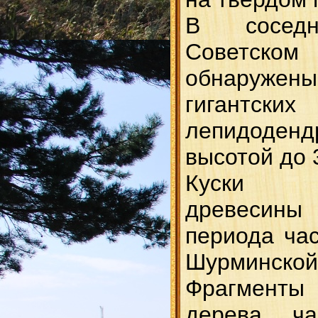
В сосед
Советско
обнаруже
гигантск
лепидоден
высотой до 
Куски 
древеси
периода час
Шурминс
Фрагмент
дерева ч