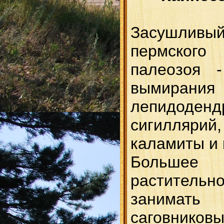
Засушливы
пермско
палеозоя 
вымирани
лепидоденд
сигиллярий
каламиты и 
Больше
раститель
занима
саговнико