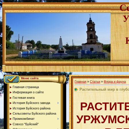
С
У
Меню сайта
Главная
»
Статьи
»
Флора и фауна
Главная страница
Растительный мир в глу
Информация о сайте
Гостевая книга
РАСТИТ
История Буйского завода
История Буйского района
Сельсоветы Буйского района
УРЖУМС
Промкомбинат
Совхоз "Буйский"