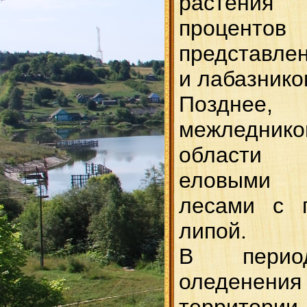
растения
процен
представле
и лабазнико
Поздне
межледнико
области 
еловыми 
лесами с 
липой.
В период
оледене
территор