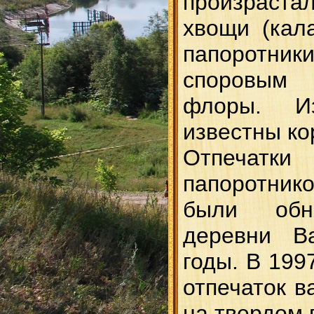
произраст
хвощи (кал
папоротник
споровым 
флоры. И
известны ко
Отпечатк
папоротни
были обн
деревни В
годы. В 199
отпечаток в
на твердом 