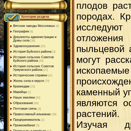
плодов рас
породах. Кр
Категории раздела
исслед
Вятские заводы Мосоловых
[6]
География
[6]
отложен
Документы администрации и
Думы села
[36]
пыльцевой 
Здравоохранение
[25]
История Буйского района
[3]
могут расск
История сельских Советов
Буйского района
[58]
История сельских Советов
ископаемы
Уржумского района
[27]
Исторические справки
[11]
происхож
Жизнь села и округи
[70]
Краеведам
[23]
каменный уг
Марийцы
[1]
Наши земляки
[82]
являются о
Образование
[40]
Почтовая связь
[4]
растений.
Православный альманах
[59]
Предприниматель
[1]
Изучая д
Промкомбинат
[5]
Промыслы и ремёсла