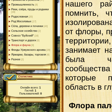
[17]
нашего ра
Промышленность
[8]
Реки, озёра, пруды и родники
помнить, 
[16]
Родословная
[20]
изолирован
Род Мосоловых
[17]
Сёла, деревни и починки
[43]
от флоры, п
Сельское хозяйство
[2]
Совхоз "Буйский"
[16]
террито
Транспорт и дороги
[0]
Флора и фауна
[9]
занимает н
Фонды Уржумского архива
[29]
Ярмарки, базары, торговля
[6]
была ча
Разное
[2]
сообщест
которые 
Статистика
область в г
Онлайн всего:
1
Гостей:
1
Пользователей:
0
Флора пал