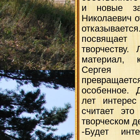
и новые за
Николаевич о
отказываетс
посвящае
творчеству.
материал, 
Сергея 
превраща
особенное. 
лет интерес
считает это
творческом д
-Будет инт