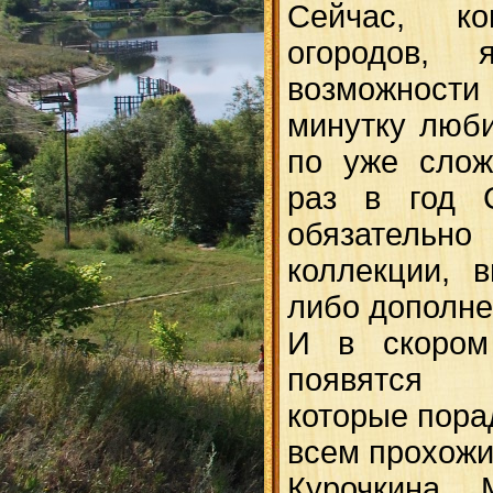
Сейчас, к
огородов, 
возможност
минутку люби
по уже слож
раз в год С
обязательн
коллекции, 
либо дополне
И в скором
появятся 
которые пора
всем прохожи
Курочкина М