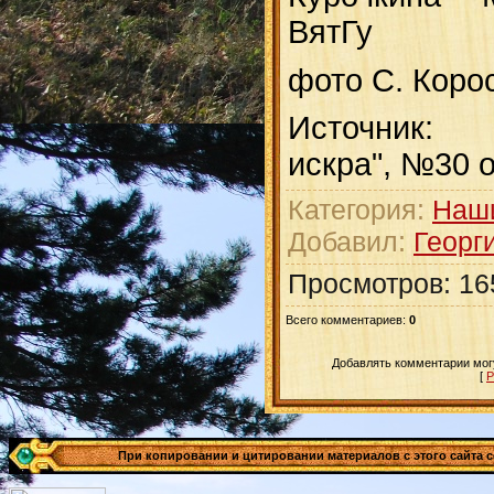
ВятГу
фото С. Коро
Источник
искра", №30 
Категория
:
Наш
Добавил
:
Георг
Просмотров
:
16
Всего комментариев
:
0
Добавлять комментарии могу
[
Р
При копировании и цитировании материалов с этого сайта сс