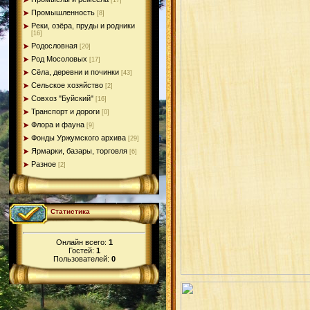
[17]
Промышленность
[8]
Реки, озёра, пруды и родники
[16]
Родословная
[20]
Род Мосоловых
[17]
Сёла, деревни и починки
[43]
Сельское хозяйство
[2]
Совхоз "Буйский"
[16]
Транспорт и дороги
[0]
Флора и фауна
[9]
Фонды Уржумского архива
[29]
Ярмарки, базары, торговля
[6]
Разное
[2]
Статистика
Онлайн всего:
1
Гостей:
1
Пользователей:
0