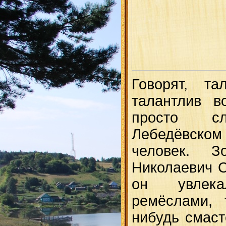
Говорят, та
талантлив в
просто с
Лебедёвско
человек. З
Николаевич С
он увлека
ремёслами, 
нибудь смаст