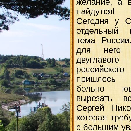
желание, а 
найдутся!
Сегодня у С
отдельный 
тема России
для него
двуглавог
российского
пришлось 
больно юв
вырезать в
Сергей Нико
которая треб
с большим у