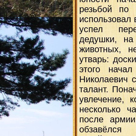
резьбой по 
использовал 
успел пер
дедушки, на
животных, н
утварь: доск
этого начал
Николаевич с
талант. Пона
увлечение, 
несколько ч
после армии
обзавёлс