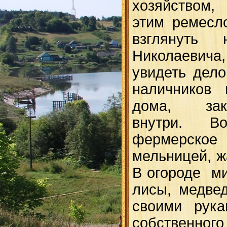
хозяйством,
этим ремесл
взглянуть
Николаеви
увидеть дело
наличников 
дома, зака
внутри. 
фермерск
мельницей, ж
В огороде ми
лисы, медвед
своими рука
собственног