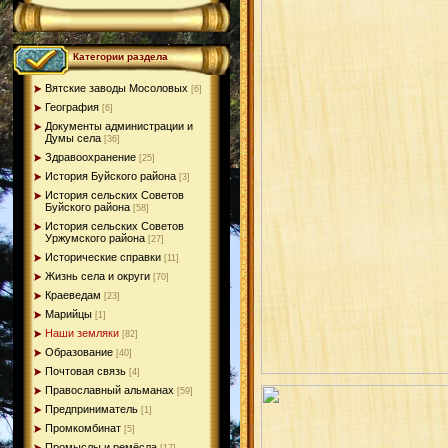
Категории раздела
Вятские заводы Мосоловых
[6]
География
[6]
Документы администрации и
Думы села
[36]
Здравоохранение
[25]
История Буйского района
[3]
История сельских Советов
Буйского района
[58]
История сельских Советов
Уржумского района
[27]
Исторические справки
[11]
Жизнь села и округи
[70]
Краеведам
[23]
Марийцы
[1]
Наши земляки
[82]
Образование
[40]
Почтовая связь
[4]
Православный альманах
[59]
Предприниматель
[1]
Промкомбинат
[5]
Промыслы и ремёсла