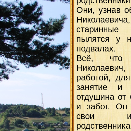
родственник
Они, узнав о
Николаевич
старинные
пылятся у н
подвалах.
Всё, что
Николаевич
работой, дл
занятие и 
отдушина от
и забот. Он
свои изд
родственника