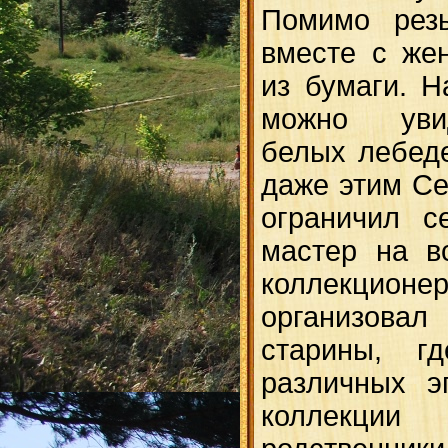
Помимо рез
вместе с же
из бумаги. 
можно уви
белых лебеде
даже этим Се
ограничил с
мастер на в
коллекционе
организо
старины, г
различных э
коллекции 