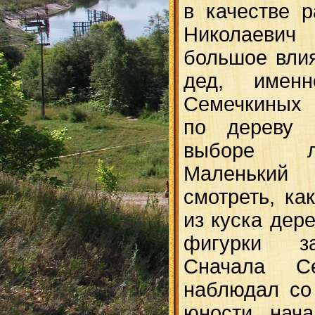
в качестве р
Николаевич
большое влия
дед, име
Семечкиных 
по дереву 
выборе л
Маленьки
смотреть, ка
из куска дер
фигурки за
Сначала Се
наблюдал со
юности нача