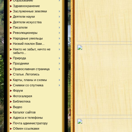
Образование
Здравоохранение
Заслуженные земляки
Деятели науки
Деятели искусства
Писатели
Революционеры
Народные умельцы
Низкий поклон Вам...
Никто не забыт, ничто не
забыто...
Природа
Праздники
Православная страница
Статьи. Летопись
Карты, планы и схемы
Снимки со спутника
Форум
Фотогалерея
Библиотека
Видео
Каталог сайтов
Адреса и телефоны
Почта администратору
Обмен ссылками