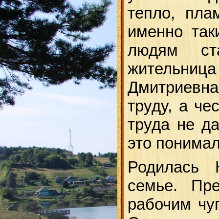
тепло, пла
именно так
людям ста
жительниц
Дмитриевна
труду, а че
труда не д
это понимал
Родилась 
семье. Пр
рабочим чуг