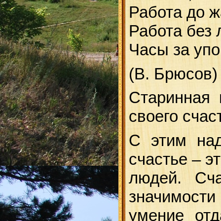
Работа до ж
Работа без 
Часы за уп
(В. Брюсов)
Старинная 
своего счас
С этим над
счастье – э
людей. Сч
значимости
умение отд