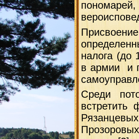
пономаре
вероиспове
Присвоение
определенн
налога (до 
в армии и п
самоуправл
Среди пот
встретить 
Рязанцевых
Прозоровы