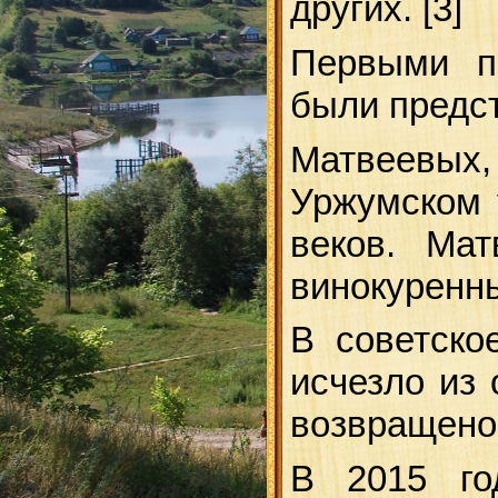
других. [3]
Первыми п
были предс
Матвеевых
Уржумском у
веков. Ма
винокуренн
В советско
исчезло из 
возвращено 
В 2015 го