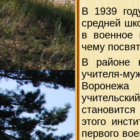
В 1939 год
средней шк
в военное 
чему посвят
В районе н
учителя-му
Воронежа
учительск
становится
этого инст
первого вое