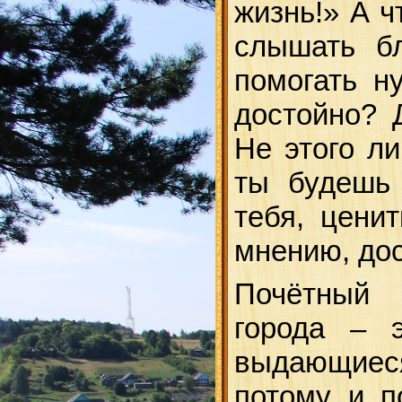
жизнь!» А ч
слышать бл
помогать н
достойно? 
Не этого ли
ты будешь 
тебя, ценит
мнению, дос
Почётный 
города – 
выдающиеся
потому и п