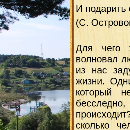
И подарить 
(С. Острово
Для чего 
волновал лю
из нас зад
жизни. Одн
который не
бесследно,
происходит?
сколько че