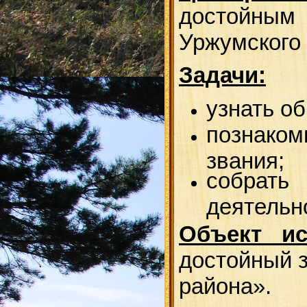
достойным 
Уржумского 
Задачи:
узнать об
познако
звания;
собрат
деятельн
Объект ис
достойный 
района».