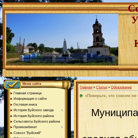
С
У
Меню сайта
Главная
»
Статьи
»
Образование
Главная страница
«Поверьте, это совсем не 
Информация о сайте
Гостевая книга
Муниципа
История Буйского завода
История Буйского района
Сельсоветы Буйского района
Промкомбинат
Совхоз "Буйский"