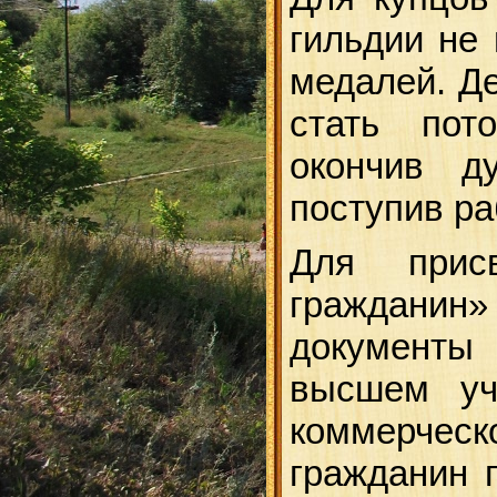
гильдии не 
медалей. Д
стать пот
окончив д
поступив ра
Для прис
граждани
документы
высшем уч
коммерческ
гражданин г