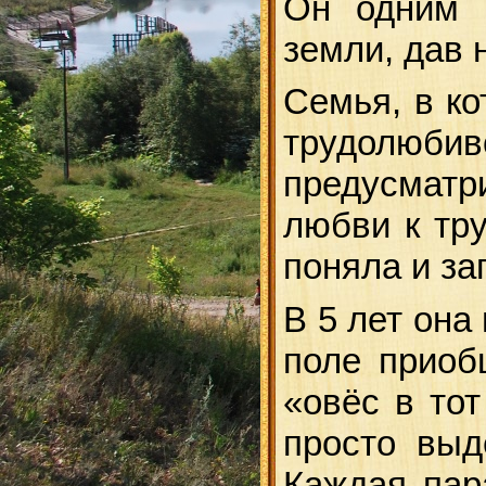
Он одним 
земли, дав 
Семья, в ко
трудолюби
предусмат
любви к тру
поняла и з
В 5 лет она 
поле приоб
«овёс в тот
просто выд
Каждая пар