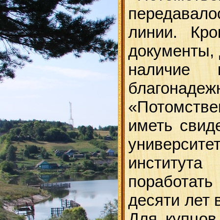
передавалос
линии. Кро
документы,
наличие 
благонад
«Потомстве
иметь свид
университе
институт
поработат
десяти лет 
Для купцов