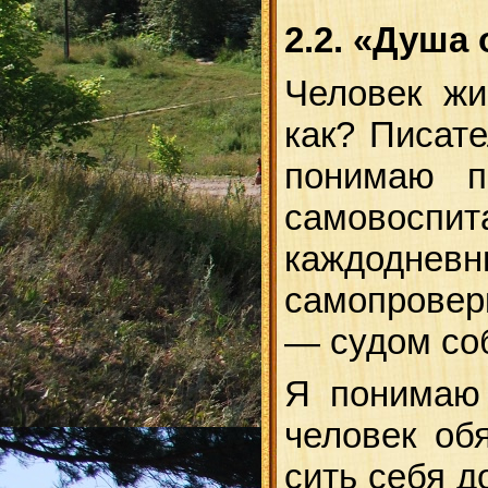
2.2. «Душа
Человек жи
как? Писат
понимаю п
самовоспита
каждоднев
самопроверк
— судом соб
Я понимаю 
человек об
сить себя д