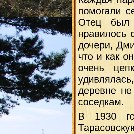
помогали с
Отец был 
нравилось с
дочери, Дми
что и как о
очень цеп
удивлялась,
деревне не
соседкам.
В 1930 г
Тарасовску