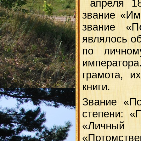
апреля 183
звание «Им
звание «П
являлось о
по личном
император
грамота, и
книги.
Звание «По
степени: «
«Личный 
«Потомств