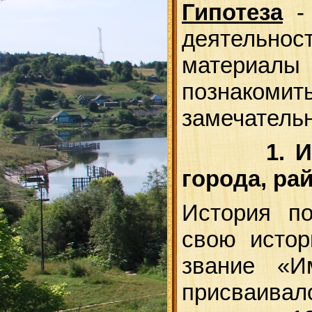
Гипотеза
- 
деятельнос
материал
познакомит
замечатель
1. 
города, ра
История по
свою истор
звание «И
присваивал