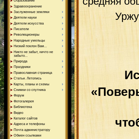
средняя об
Образование
Здравоохранение
Заслуженные земляки
Уржу
Деятели науки
Деятели искусства
Писатели
Революционеры
Народные умельцы
Низкий поклон Вам...
Никто не забыт, ничто не
забыто...
Природа
Праздники
Ис
Православная страница
Статьи. Летопись
Карты, планы и схемы
«Поверь
Снимки со спутника
Форум
Фотогалерея
Библиотека
Видео
что
Каталог сайтов
Адреса и телефоны
Почта администратору
Обмен ссылками