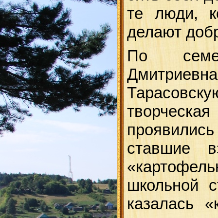
те люди, к
делают добр
По семей
Дмитриевна
Тарасовс
творческа
проявились 
ставшие 
«картофель
школьной с
казалась «