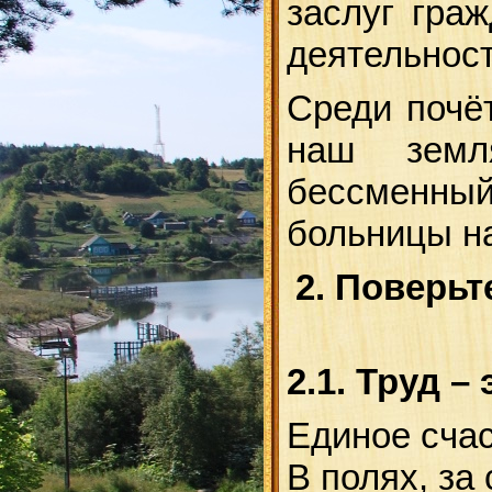
заслуг гра
деятельност
Среди почё
наш земл
бессменны
больницы на
2. Поверьт
2.1. Труд –
Единое счас
В полях, за 