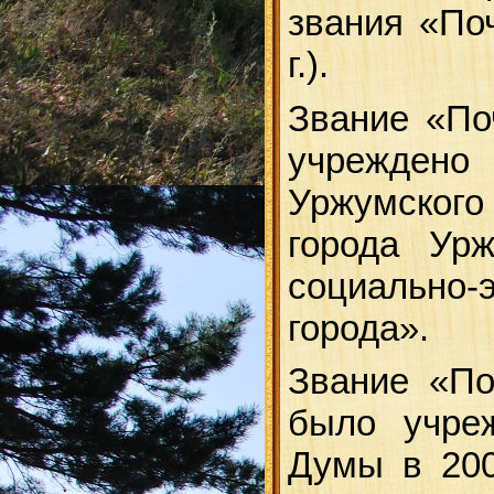
звания «По
г.).
Звание «По
учреждено
Уржумского
города Ур
социально-
города».
Звание «По
было учре
Думы в 200