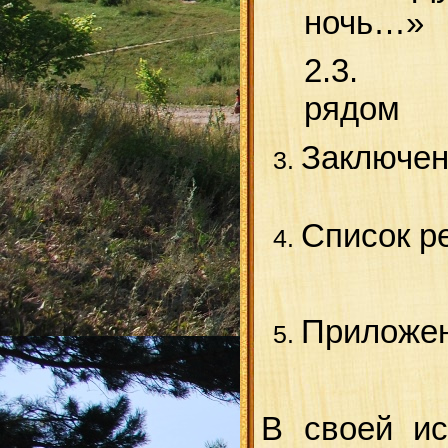
но
2.3
р
Заключе
Список 
Приложе
В своей ис