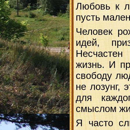
Любовь к л
пусть мален
Человек рож
идей, при
Несчастен
жизнь. И пр
свободу лю
не лозунг, 
для каждо
смыслом жи
Я часто с