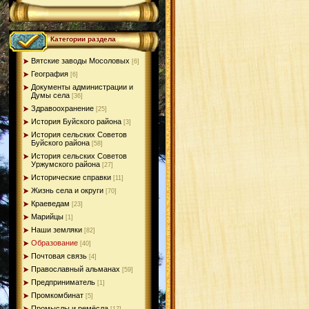
Категории раздела
Вятские заводы Мосоловых
[6]
География
[6]
Документы администрации и
Думы села
[36]
Здравоохранение
[25]
История Буйского района
[3]
История сельских Советов
Буйского района
[58]
История сельских Советов
Уржумского района
[27]
Исторические справки
[11]
Жизнь села и округи
[70]
Краеведам
[23]
Марийцы
[1]
Наши земляки
[82]
Образование
[40]
Почтовая связь
[4]
Православный альманах
[59]
Предприниматель
[1]
Промкомбинат
[5]
Промыслы и ремёсла