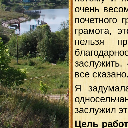
очень весо
почетного г
грамота, э
нельзя п
благодарно
заслужить. 
все сказано
Я задумал
односельча
заслужил эт
Цель рабо