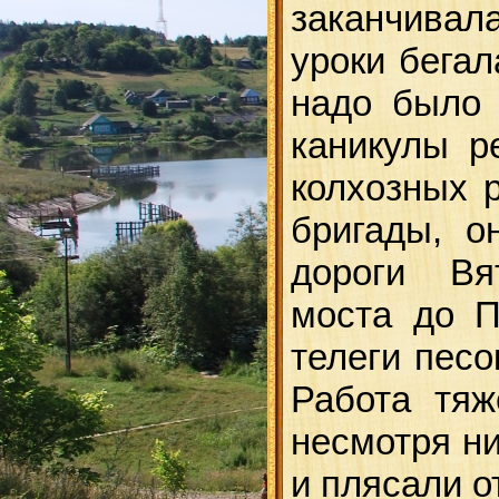
заканчивал
уроки бегал
надо было 
каникулы р
колхозных р
бригады, о
дороги Вят
моста до П
телеги песо
Работа тяж
несмотря ни
и плясали о