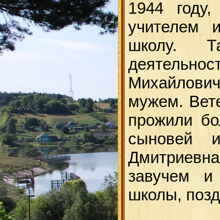
1944 году,
учителем 
школу. Т
деятельнос
Михайлови
мужем. Вете
прожили бо
сыновей и
Дмитриевна
завучем и
школы, позд