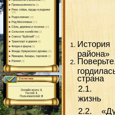
[17]
Промышленность
[8]
Реки, озёра, пруды и родники
[16]
Родословная
[20]
Род Мосоловых
[17]
Сёла, деревни и починки
[43]
Сельское хозяйство
[2]
Совхоз "Буйский"
[16]
История
Транспорт и дороги
[0]
Флора и фауна
[9]
райо
Фонды Уржумского архива
[29]
Ярмарки, базары, торговля
[6]
Поверьте
Разное
[2]
го
с
Статистика
2.1.
Онлайн всего:
1
Гостей:
1
ж
Пользователей:
0
2.2. «Д