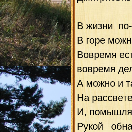
В жизни по
В горе можн
Вовремя ест
вовремя дел
А можно и т
На рассвете
И, помышляя
Рукой обна