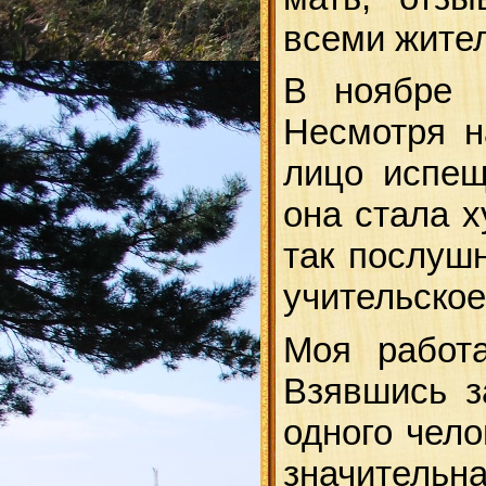
всеми жител
В ноябре 
Несмотря н
лицо испещ
она стала х
так послуш
учительское
Моя работа
Взявшись з
одного чело
значительна