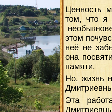
Ценность м
том, что я
необыкновен
этом почув
неё не заб
она посвят
памяти.
Но, жизнь н
Дмитриевны
Эта рабо
Дмитриевны