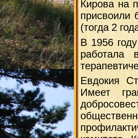
Кирова на п
присвоили 
(тогда 2 год
В 1956 год
работала 
терапевтиче
Евдокия Ст
Имеет гра
добросов
обществен
профилакти