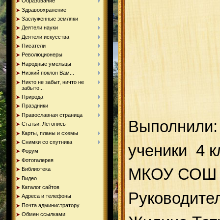
Образование
Здравоохранение
Заслуженные земляки
Деятели науки
Деятели искусства
Писатели
Революционеры
Народные умельцы
Низкий поклон Вам...
Никто не забыт, ничто не
забыто...
Природа
Праздники
Православная страница
Выполнили:
Статьи. Летопись
Карты, планы и схемы
Снимки со спутника
ученики 4 к
Форум
Фотогалерея
МКОУ СОШ с
Библиотека
Видео
Каталог сайтов
Руководител
Адреса и телефоны
Почта администратору
Обмен ссылками