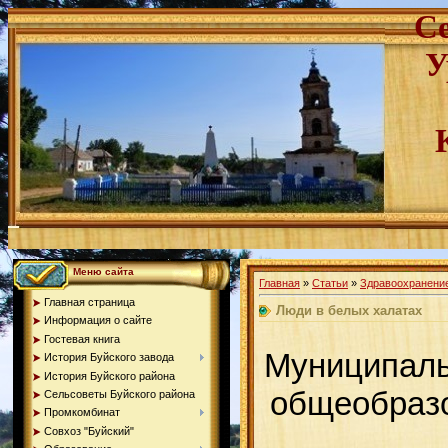
С
У
Меню сайта
Главная
»
Статьи
»
Здравоохранени
Главная страница
Люди в белых халатах
Информация о сайте
Гостевая книга
Муниципаль
История Буйского завода
История Буйского района
общеобразо
Сельсоветы Буйского района
Промкомбинат
Совхоз "Буйский"