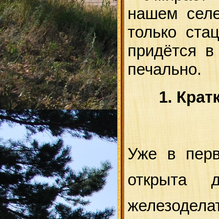
нашем селе
только ста
придётся в
печально.
1. Кра
Уже в пер
открыта д
железодел