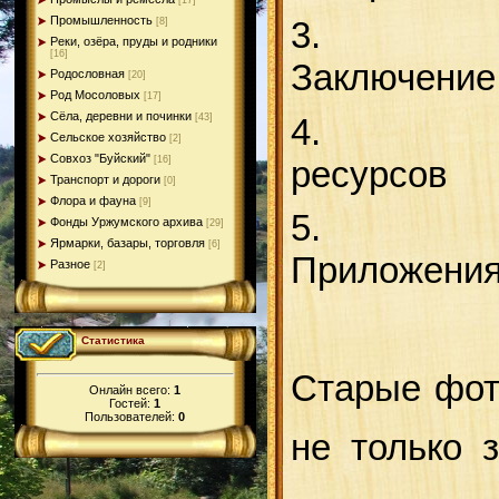
[17]
Промышленность
3.
[8]
Реки, озёра, пруды и родники
[16]
З
Родословная
[20]
Род Мосоловых
[17]
Сёла, деревни и починки
4
[43]
Сельское хозяйство
[2]
Совхоз "Буйский"
р
[16]
Транспорт и дороги
[0]
Флора и фауна
[9]
5.
Фонды Уржумского архива
[29]
Ярмарки, базары, торговля
[6]
П
Разное
[2]
Статистика
Старые фото
Онлайн всего:
1
Гостей:
1
Пользователей:
0
не только 