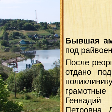
Бывшая ам
под райвоен
После реорг
отдано по
поликлинику
грамотные
Геннадий 
Петровна, Л