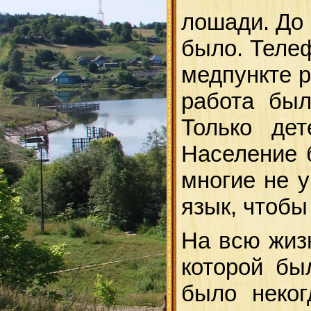
лошади. До 
было. Телеф
медпункте 
работа был
Только де
Население 
многие не 
язык, чтобы
На всю жиз
которой бы
было неког