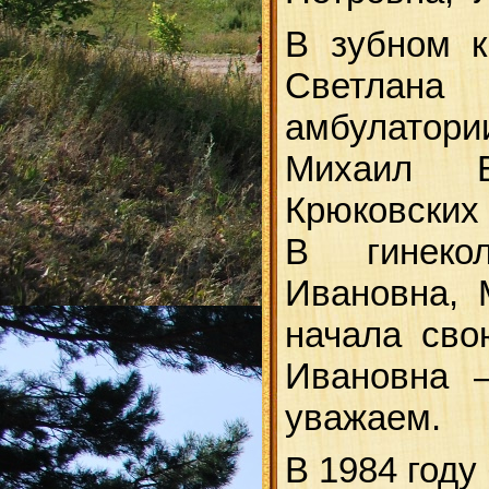
В зубном к
Светлана
амбулатор
Михаил Бо
Крюковских
В гинекол
Ивановна, 
начала сво
Ивановна 
уважаем.
В 1984 году