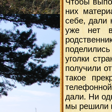
Чтобы выпо
них матери
себе, дали 
уже нет 
родственни
поделилис
уголки стр
получили от
такое пре
телефонной 
дали. Ни од
мы решили 