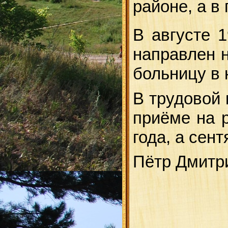
районе, а в
В августе 
направлен 
больницу в 
В трудовой 
приёме на р
года, а сен
Пётр Дмитри