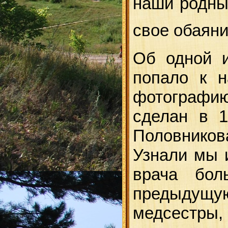
наши родны
свое обаяни
Об одной 
попало к 
фотографию
сделан в 
Половников
Узнали мы 
врача бол
предыдущу
медсестры,