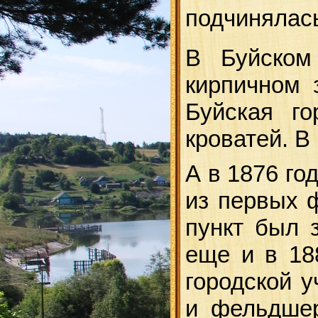
подчинялась
В Буйском
кирпичном 
Буйская г
кроватей. В
А в 1876 го
из первых 
пункт был 
еще и в 18
городской 
и фельдшер