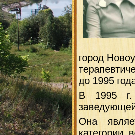
город Новоу
терапевтиче
до 1995 год
В 1995 г.
заведующей 
Она являе
категории, 