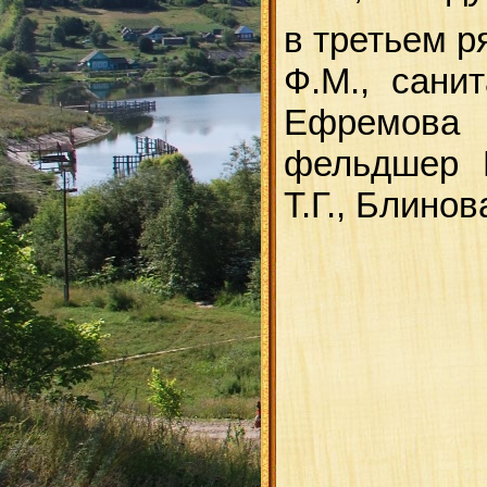
в третьем р
Ф.М., сани
Ефремова 
фельдшер К
Т.Г., Блинов