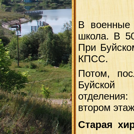
В военные 
школа
. В 5
При Буйско
КПСС.
Потом, по
Буйской у
отделения: 
втором этаж
Старая хи