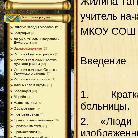
Жилина Тат
учитель нач
Категории раздела
Вятские заводы Мосоловых
МКОУ СОШ с
[6]
География
[6]
Документы администрации и
Думы села
[36]
Здравоохранение
[25]
История Буйского района
[3]
Введение
История сельских Советов
Буйского района
[58]
История сельских Советов
Уржумского района
[27]
Исторические справки
[11]
Жизнь села и округи
[70]
1. Крат
Краеведам
[23]
Марийцы
[1]
бол
Наши земляки
[82]
Образование
[40]
Почтовая связь
[4]
2. «Люди
Православный альманах
[59]
Предприниматель
[1]
изображенн
Промкомбинат
[5]
Промыслы и ремёсла