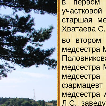
в первом 
участковой
старшая ме
Хватаева С.
во втором 
медсестра М
Половников
медсестра 
медсестра
фармацевт
медсестра 
Л.С., завед