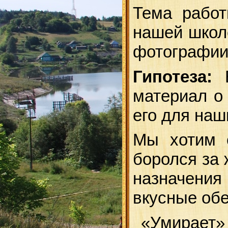
Тема работ
нашей школ
фотографи
Гипотеза:
Е
материал о
его для наш
Мы хотим с
боролся за 
назначения
вкусные об
«Умирает» 