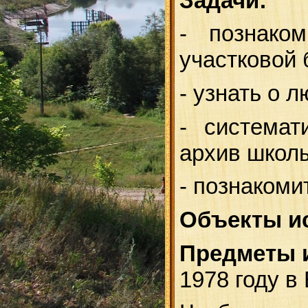
Задачи:
- познако
участковой 
- узнать о 
- система
архив школ
- познакоми
Объекты и
Предметы 
1978 году в