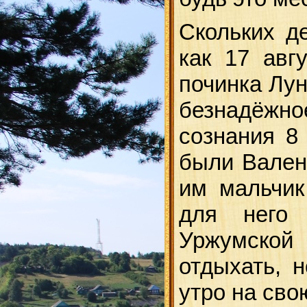
Скольких д
как 17 авг
починка Лун
безнадёжно
сознания 8
были Вален
им мальчик
для него 
Уржумской
отдыхать, 
утро на сво