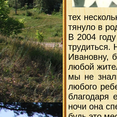
тех несколь
тянуло в ро
В 2004 год
трудиться. 
Ивановну, б
любой жител
мы не знал
любого реб
благодаря 
ночи она сп
будь это ме