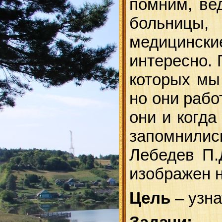
помним, ве
больницы,
медицински
интересно.
которых мы 
но они рабо
они и когда
запомнились
Лебедев П.
изображен н
Цель
– узна