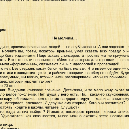
щем
Не молчим…
дине, «расчеловечивании» людей — не опубликованы. А они задевают, 
молчите вы, поэты, локаторы времени, умея сказать всю правду о н
о быть изданными. Надо искать спонсоров, а просить мы не приучены
ать. Вот это почти невозможно. «Местные авторы» для торговли — не ф
 были «форматными», связывают лишь с идеологией и пропагандой.
го нет. Без стержня, каким бы он ни был, нельзя. Что имеем сегодня — 
ли стихи в заводских цехах, и рабочие говорили: на обед не пойдём, б
неразумных, им нужно, чтобы с ними разговаривали, чтобы их понимали.
овек, который мыслит так же?
о 20 лет.
иг. Внедрили клиповое сознание. Детективы, и те мало кому охота чи
о целое поколение. Нет, душа у него есть. Но… какая-то скукоженная,
 пару: обнимались нежно прямо на дороге, вдруг — машина, впритирку,
л, матерился, плевался. И девушка ему вторила. Кого они воспитают?
стоять, ходите в школы, читаете. Слушают?
о тогда из них выйдет? И знаете, некоторые приносят книжки стихо
Удивляются, как оказывается, много можно сказать всего нескольк
 лица.
 банкроты.