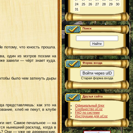
24
25
26
27
28
29
30
31
Поиск
Не потому, что юность прошла.
ва, один из мэтров поэзии на
Уже завели — чёрт знает куда.
Форма входа
Войти через uID
чтобы было чем заткнуть дыры
Старая форма входа
Друзья сайта
да представляешь: как это на
Официальный блог
вание, хлеб не пекут, в клубе
Сообщество uCoz
FAQ по системе
Инструкции для uCoz
оги нет. Самое печальное — на
ся нынешний расклад, когда в
ь? Они — уже не деревенские.