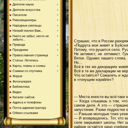
Деятели науки
Деятели искусства
Писатели
Революционеры
Народные умельцы
Низкий поклон Вам...
Никто не забыт, ничто не
забыто...
Страшно, что в России разоря
Природа
«Подруга моя живёт в Буйском
Потому, что рушится село. Ру
Праздники
Не активист, не оптимист. Г
Православная страница
Вятке. Однако нашего слова, 
Статьи. Летопись
Но…
Карты, планы и схемы
Всё в тех же декорациях живё
Всё в те же декларации не в
Снимки со спутника
Что остаётся? Сожалеть и жд
Форум
в «тонущем корабле»?
Фотогалерея
Библиотека
Видео
— Места юности вы всё-таки 
Каталог сайтов
— Когда слышишь о том, что 
Адреса и телефоны
самом деле. А это — страшно.
Почта администратору
запустение. Разве подростки 
Обмен ссылками
— Раньше молодые тоже уезжа
— И возвращались. Тот, кто в
селе закрывают школы. Нет ш
районе остаётся одно учебно