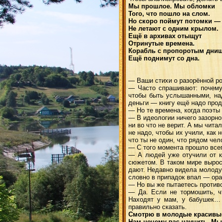
Мы прошлое. Мы обломки
Того, что пошло на слом.
Но скоро поймут потомки —
Не летают с одним крылом.
Ещё в архивах отыщут
Отринутые времена.
Корабль с пропоротым дни
Ещё поднимут со дна.
— Ваши стихи о разорённой ро
— Часто спрашивают: почему 
чтобы быть услышанными, над
деньги — книгу ещё надо прод
— Но те времена, когда поэты
— В идеологии ничего зазорно
ни во что не верит. А мы чита
не надо, чтобы их учили, как 
что ты не один, что рядом чел
— С того момента прошло всег
— А людей уже отучили от кн
сюжетом. В таком мире выросл
дают. Недавно видела молодую
словно в припадок впал — ора
— Но вы же пытаетесь противо
— Да. Если не тормошить, чт
Находят у мам, у бабушек… 
правильно сказать.
Смотрю в молодые красивые
Нам нечему вас научить. Мы