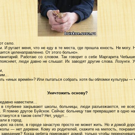
ют село.
. И ругает меня, что не еду в те места, где прошла юность. Не могу. 
шится целенаправленно. От этого больно».
уманитарий. Работаю со словом. Так говорит о себе Маргарита Чебыше
поясняет, люди давно не слышат. Их заводят другие слова. Лозунги. 
м,
ерим…
ать «иных времён»? Или пытаться собрать хотя бы обломки культуры — 
Уничтожить основу?
недавно навестили…
в глубинке закрывают школы, больницы, люди разъезжаются, не всег
 Я помню другое Буйское. Сейчас больницу там превращают в одно наз
останутся в таком селе? Нет, уедут…
ли в город.
ырос на селе, в городе зачастую просто не может жить. Но и домой дор
колы — нет деревни. Кому из родителей, скажите на милость, понравит
е заведение? Когда ребята приезжают домой, только чтобы переночеват