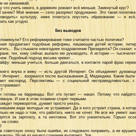
ом ни заманивай.
 что учить некого, в деревнях рожают всё меньше. Замкнутый круг?
 И зачем? Моё мнение — село разоряют продуманно. Это такая политика
езводить» культуру, ниже плинтуса опустить образование — и всё
ать как угодно.
Без выводов
 упомянули? Его реформирование тоже считаете частью политики?
ния продвигают подобные реформы, лишающие детей истории, литера
атить… Вы слышали новогоднее поздравление Президента? Он сказал: на
тране, тех, кому сейчас выпало ею руководить. А истории — тысячеле
зачем. Подобный подход весьма чреват…
айфу: меньше учиться, больше двигаться, в контакте парой фраз перек
оего внука и вижу — есть другой Интернет. Он объединяет думающе
от Интернет… взорвался после высказывания Д. Медведева. Какие были
ают кислород. Перспективы — с социальной несправедливостью, с 
устраивают.
е?
 готовы на баррикады. Вот это пугает — накал. Потому что найдётся
ёмную. И они в этом пламени сгорят первыми.
жаждет переворотов, думает просто уехать.
ынешнем виде молодых не устраивает. Да и кого устроит страна, в кот
лько не надо о том, что работать никто не хочет. Не все же умеют зак
дятся за зарплату, а та ничтожна. Вот это унизительно. Горько ос
 на слово.
?
 советскую эпоху были ошибки, их следовало поправить, а не крушить
выводы. Но её из нашего сознания вытирают. Зря.