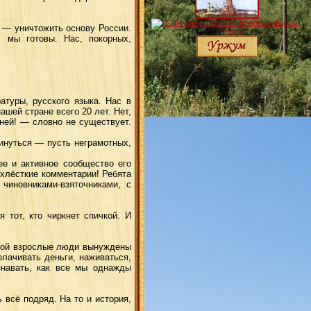
 — уничтожить основу России.
, мы готовы. Нас, покорных,
туры, русского языка. Нас в
шей стране всего 20 лет. Нет,
тней! — словно не существует.
инуться — пусть неграмотных,
е и активное сообщество его
 хлёсткие комментарии! Ребята
чиновниками-взяточниками, с
 тот, кто чиркнет спичкой. И
орой взрослые люди вынуждены
олачивать деньги, наживаться,
ознавать, как все мы однажды
 всё подряд. На то и история,