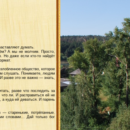
заставляют думать.
ём? А мы не молчим. Просто,
. Но даже если кто-то найдёт
ормат.
озлобленное общество, которое
удем слушать. Понимаете, людям
 И разве это не важно — знать,
тать, разве что последить за
 что ли. И расправиться ей не
 а куда ей деваться. И парень
в — старенькие, потрёпанные.
ими словами… Дай только бог