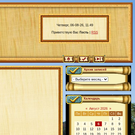
Четверг, 06-08-26, 11.49
Приветствую Вас
Гость
|
RSS
Архив записей
Календарь
«
Август 2026
»
Пн
Вт
Ср
Чт
Пт
Сб
Вс
1
2
3
4
5
6
7
8
9
10
11
12
13
14
15
16
17
18
19
20
21
22
23