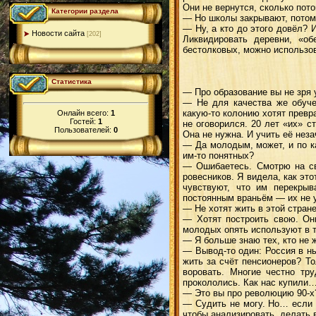
Они не вернутся, сколько пот
Категории раздела
— Но школы закрывают, потому
— Ну, а кто до этого довёл?
Новости сайта
[202]
Ликвидировать деревни, «об
бестолковых, можно использов
Статистика
— Про образование вы не зря
— Не для качества же обуче
какую-то колонию хотят превр
Онлайн всего:
1
Гостей:
1
не оговорился. 20 лет «их» с
Пользователей:
0
Она не нужна. И учить её не
— Да молодым, может, и по к
им-то понятных?
— Ошибаетесь. Смотрю на св
ровесников. Я видела, как эт
чувствуют, что им перекрыв
постоянным враньём — их не 
— Не хотят жить в этой стран
— Хотят построить свою. Они
молодых опять используют в т
— Я больше знаю тех, кто не 
— Вывод-то один: Россия в н
жить за счёт пенсионеров? То
воровать. Многие честно тру
прокололись. Как нас купили…
— Это вы про революцию 90-х
— Судить не могу. Но… если в
чтобы анализировать, делать 