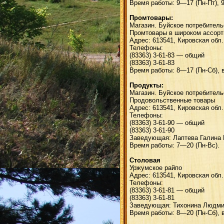
Время работы: 9—17 (Пн-Пт), 9
Промтовары:
Магазин. Буйское потребитель
Промтовары в широком ассорт
Адрес: 613541, Кировская обл.
Телефоны:
(83363) 3-61-83 — общий
(83363) 3-61-83
Время работы: 8—17 (Пн-Сб), в
Продукты:
Магазин. Буйское потребитель
Продовольственные товары
Адрес: 613541, Кировская обл.
Телефоны:
(83363) 3-61-90 — общий
(83363) 3-61-90
Заведующая: Лаптева Галина
Время работы: 7—20 (Пн-Вс).
Столовая
Уржумское райпо
Адрес: 613541, Кировская обл.
Телефоны:
(83363) 3-61-81 — общий
(83363) 3-61-81
Заведующая: Тихонина Людми
Время работы: 8—20 (Пн-Сб), в