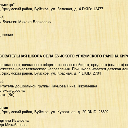
ольница"
, Уржумский район, Буйское, ул. Зeлeнaя, д. 4 DKID: 12477
ий
ач Бусыгин Михаил Борисович
деление
ЗОВАТЕЛЬНАЯ ШКОЛА СЕЛА БУЙСКОГО УРЖУМСКОГО РАЙОНА КИР
школьного, начального общего, основного общего, среднего (полного) о
ожественно-эстетического направления. При школе имеется детская дош
, Уржумский район, Буйское, ул. Кpacнaя, д. 4 DKID: 2784
ий
оспитатель дошкольной группы Наумова Нина Николаевна
Александровна
ых. (Вс).
ения
, Уржумский район, Буйское, yл. Кypopтнaя, д. 20 DKID: 28392
дмила Ивановна
ида Михайловна