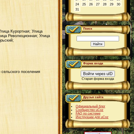
24
25
26
27
28
29
30
31
Поиск
Улица Курортная; Улица
лица Революционная; Улица
рьский;
Форма входа
 сельского поселения
Войти через uID
Старая форма входа
Друзья сайта
Официальный блог
Сообщество uCoz
FAQ по системе
Инструкции для uCoz