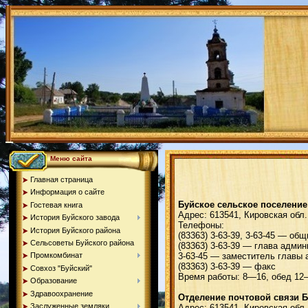
Меню сайта
Главная страница
Информация о сайте
Буйское сельское поселение
Гостевая книга
Адрес: 613541, Кировская обл.
История Буйского завода
Телефоны:
История Буйского района
(83363) 3-63-39, 3-63-45 — общ
Сельсоветы Буйского района
(83363) 3-63-39 — глава адм
3-63-45 — заместитель главы
Промкомбинат
(83363) 3-63-39 — факс
Совхоз "Буйский"
Время работы: 8—16, обед 12—1
Образование
Здравоохранение
Отделение почтовой связи Б
Заслуженные земляки
Адрес: 613541, Кировская обл.