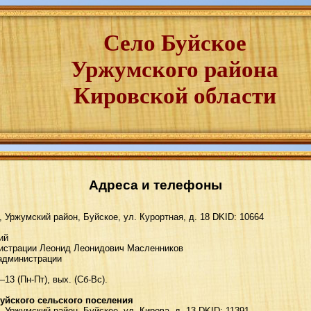
Село Буйское
Уржумского района
Кировской области
Адреса и телефоны
, Уржумский район, Буйское, yл. Кypopтнaя, д. 18 DKID: 10664
ий
инистрации Леонид Леонидович Масленников
 администрации
3 (Пн-Пт), вых. (Сб-Вс).
уйского сельского поселения
, Уржумский район, Буйское, yл. Киpoвa, д. 13 DKID: 11391