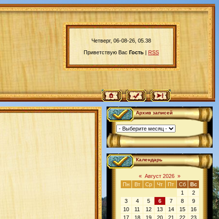
Четверг, 06-08-26, 05.38
Приветствую Вас
Гость
|
RSS
Архив записей
Календарь
«
Август 2026
»
Пн
Вт
Ср
Чт
Пт
Сб
Вс
1
2
3
4
5
6
7
8
9
10
11
12
13
14
15
16
17
18
19
20
21
22
23