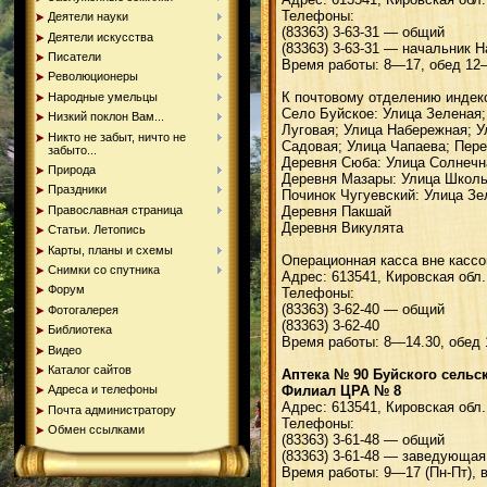
Телефоны:
Деятели науки
(83363) 3-63-31 — общий
Деятели искусства
(83363) 3-63-31 — начальник 
Писатели
Время работы: 8—17, обед 12—1
Революционеры
К почтовому отделению индекс
Народные умельцы
Село Буйское: Улица Зеленая;
Низкий поклон Вам...
Луговая; Улица Набережная; У
Никто не забыт, ничто не
Садовая; Улица Чапаева; Пере
забыто...
Деревня Сюба: Улица Солнечн
Природа
Деревня Мазары: Улица Школь
Праздники
Починок Чугуевский: Улица Зе
Православная страница
Деревня Пакшай
Деревня Викулята
Статьи. Летопись
Карты, планы и схемы
Операционная касса вне кассо
Снимки со спутника
Адрес: 613541, Кировская обл.
Форум
Телефоны:
(83363) 3-62-40 — общий
Фотогалерея
(83363) 3-62-40
Библиотека
Время работы: 8—14.30, обед 1
Видео
Каталог сайтов
Аптека № 90 Буйского сельс
Филиал ЦРА № 8
Адреса и телефоны
Адрес: 613541, Кировская обл.
Почта администратору
Телефоны:
Обмен ссылками
(83363) 3-61-48 — общий
(83363) 3-61-48 — заведующа
Время работы: 9—17 (Пн-Пт), в