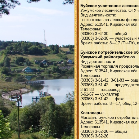
Буйское участковое лесниче
Уржумское лесничество. ОГУ 
Вид деятельности:
Госконтроль за лесным фондо
Адрес: 613541, Кировская обл.
Телефоны:
(83363) 3-62-30 — общий
(83363) 3-62-30 — участковый
Время работы: 8—17 (Пн-Пт), в
Буйское потребительское о
Уржумский райпотребсоюз
Вид деятельности:
Розничная торговля продовол
Адрес: 613541, Кировская обл.
Телефоны:
(83363) 3-61-42, 3-61-83 — общ
(83363) 3-61-42 — председат
3-61-83 — товаровед
3-61-67 — бухгалтер
(83363) 3-61-42 — факс
Время работы: 8—17, обед 12—1
Хозтовары:
Магазин. Буйское потребитель
Адрес: 613541, Кировская обл.
Телефоны:
(83363) 3-62-26 — общий
(83363) 3-62-26