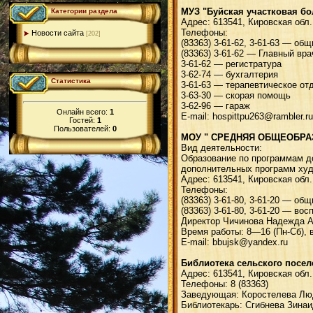
МУЗ "Буйская участковая б
Категории раздела
Адрес: 613541, Кировская обл.
Телефоны:
Новости сайта
[202]
(83363) 3-61-62, 3-61-63 — общ
(83363) 3-61-62 — Главный вр
3-61-62 — регистратура
3-62-74 — бухгалтерия
Статистика
3-61-63 — терапевтическое от
3-63-30 — скорая помощь
3-62-96 — гараж
Онлайн всего:
1
E-mail: hospittpu263@rambler.ru
Гостей:
1
Пользователей:
0
МОУ " СРЕДНЯЯ ОБЩЕОБРА
Вид деятельности:
Образование по программам до
дополнительных программ худ
Адрес: 613541, Кировская обл.
Телефоны:
(83363) 3-61-80, 3-61-20 — общ
(83363) 3-61-80, 3-61-20 — в
Директор Чичинова Надежда 
Время работы: 8—16 (Пн-Сб), в
Е-mail: bbujsk@yandex.ru
Библиотека сельского посел
Адрес: 613541, Кировская обл.
Телефоны: 8 (83363)
Заведующая: Коростелева Лю
Библиотекарь: Сгибнева Зина