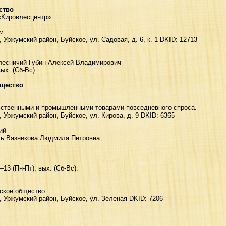
ство
«Кировлесцентр»
м.
, Уржумский район, Буйское, yл. Сaдoвaя, д. 6, к. 1 DKID: 12713
 лесничий Губин Алексей Владимирович
ых. (Сб-Вс).
бщество
ьственными и промышленными товарами повседневного спроса.
, Уржумский район, Буйское, yл. Киpoвa, д. 9 DKID: 6365
ий
ель Вязникова Людмила Петровна
3 (Пн-Пт), вых. (Сб-Вс).
ское общество.
, Уржумский район, Буйское, ул. Зeлeнaя DKID: 7206