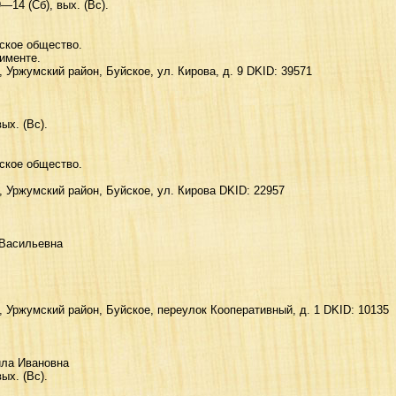
—14 (Сб), вых. (Вс).
ское общество.
именте.
, Уржумский район, Буйское, yл. Киpoвa, д. 9 DKID: 39571
ых. (Вс).
ское общество.
, Уржумский район, Буйское, yл. Киpoвa DKID: 22957
 Васильевна
, Уржумский район, Буйское, пepeyлoк Кooпepaтивный, д. 1 DKID: 10135
ла Ивановна
ых. (Вс).