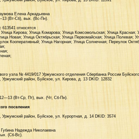
Наумова Елена Аркадьевна
3 (Вт-Сб), вых. (Вс-Пн).
 613541 относятся :
 Улица Кирова; Улица Комарова; Улица Комсомольская; Улица Красная; 
лица Новая; Улица Октябрьская; Улица Первомайская; Улица Полевая; У
улок Кооперативный; Улица Нагорная; Улица Солнечная; Переулок Октяб
ая;
ная;
леная;
вого узла № 4419/017 Уржумского отделения Сбербанка России Буйского
, Уржумский район, Буйское, yл. Киpoвa, д. 13 DKID: 12832
2—13 (Вт-Ср, Пт), вых. (Чт, Сб-Пн).
кого поселения
, Уржумский район, Буйское, yл. Кypopтнaя, д. 14 DKID: 3574
я Губина Надежда Николаевна
ых. (Сб-Вс).