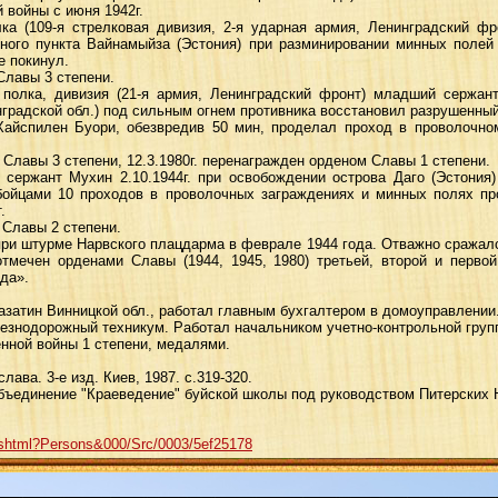
 войны с июня 1942г.
лка (109-я стрелковая дивизия, 2-я ударная армия, Ленинградский 
енного пункта Вайнамыйза (Эстония) при разминировании минных полей
е покинул.
Славы 3 степени.
 полка, дивизия (21-я армия, Ленинградский фронт) младший сержан
инградской обл.) под сильным огнем противника восстановил разрушенный
 Хайспилен Буори, обезвредив 50 мин, проделал проход в проволочн
 Славы 3 степени, 12.3.1980г. перенагражден орденом Славы 1 степени.
сержант Мухин 2.10.1944г. при освобождении острова Даго (Эстония)
бойцами 10 проходов в проволочных заграждениях и минных полях пр
.
 Славы 2 степени.
при штурме Нарвского плацдарма в феврале 1944 года. Отважно сражалс
тмечен орденами Славы (1944, 1945, 1980) третьей, второй и перво
да».
 Казатин Винницкой обл., работал главным бухгалтером в домоуправлении
лезнодорожный техникум. Работал начальником учетно-контрольной гру
нной войны 1 степени, медалями.
лава. 3-е изд. Киев, 1987. с.319-320.
объединение "Краеведение" буйской школы под руководством Питерских
dex.shtml?Persons&000/Src/0003/5ef25178