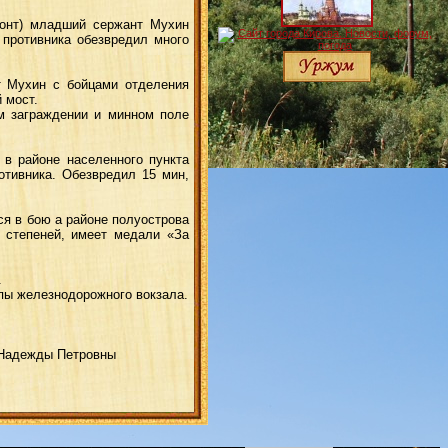
фронт) младший сержант Мухин
 противника обезвредил много
т Мухин с бойцами отделения
 мост.
ом заграждении и минном поле
 в районе населенного пункта
отивника. Обезвредил 15 мин,
я в бою а районе полуострова
й степеней, имеет медали «За
.
ппы железнодорожного вокзала.
 Надежды Петровны