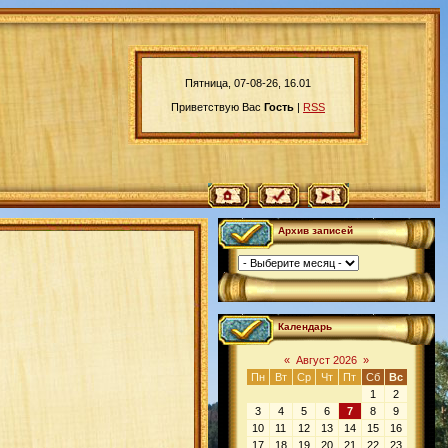
Пятница, 07-08-26, 16.01
Приветствую Вас
Гость
|
RSS
Архив записей
Календарь
«
Август 2026
»
Пн
Вт
Ср
Чт
Пт
Сб
Вс
1
2
3
4
5
6
7
8
9
10
11
12
13
14
15
16
17
18
19
20
21
22
23