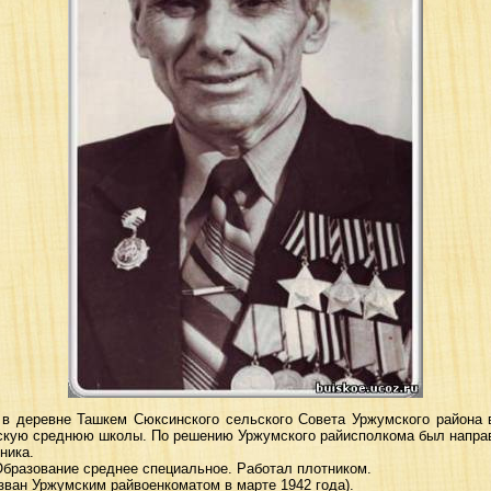
 в деревне Ташкем Сюксинского сельского Совета Уржумского района 
скую среднюю школы. По решению Уржумского райисполкома был напра
ника.
Образование среднее специальное. Работал плотником.
изван Уржумским райвоенкоматом в марте 1942 года).