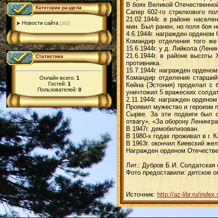
В боях Великой Отечественной
Категории раздела
Сапер 602-го стрелкового по
21.02.1944г. в районе насел
Новости сайта
[202]
мин. Был ранен, но поля боя н
4.6.1944г. награжден орденом 
Командир отделения того же
15.6.1944г. у д. Лийкола (Лен
21.6.1944г. в районе высоты
Статистика
противника.
15.7.1944г. награжден орденом
Командир отделения старший 
Онлайн всего:
1
Гостей:
1
Кейна (Эстония) проделал с 
Пользователей:
0
уничтожил 5 вражеских солдат
2.11.1944г. награжден орденом
Проявил мужество и героизм 
Сырве. За эти подвиги был о
отвагу», «За оборону Ленингра
В 1947г. демобилизован.
В 1980-х годах проживал в г.
В 1963г. окончил Киевский же
Награжден орденом Отечестве
Лит.: Дубров Б.И. Солдатская с
Фото предоставили: детское 
Источник:
http://az-libr.ru/in