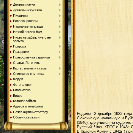
Деятели науки
Деятели искусства
Писатели
Революционеры
Народные умельцы
Низкий поклон Вам...
Никто не забыт, ничто не
забыто...
Природа
Праздники
Православная страница
Статьи. Летопись
Карты, планы и схемы
Снимки со спутника
Форум
Фотогалерея
Библиотека
Видео
Каталог сайтов
Адреса и телефоны
Почта администратору
Родился 2 декабря 1923 года
Обмен ссылками
Сюксинскую начальную и Буй
(1940), где учился на судоплот
Русский. Член КПСС с 1943г. 
В Красной Армии с 1942г ( пр