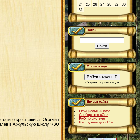
24
25
26
27
28
29
30
31
Поиск
Форма входа
Войти через uID
Старая форма входа
Друзья сайта
Официальный блог
Сообщество uCoz
FAQ по системе
в семье крестьянина. Окончил
Инструкции для uCoz
влен в Аркульскую школу ФЗО