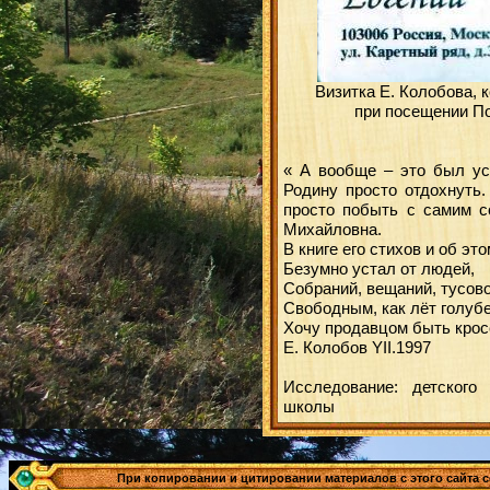
Визитка Е. Колобова, 
при посещении По
« А вообще – это был ус
Родину просто отдохнуть.
просто побыть с самим с
Михайловна.
В книге его стихов и об эт
Безумно устал от людей,
Собраний, вещаний, тусово
Свободным, как лёт голубе
Хочу продавцом быть крос
Е. Колобов YII.1997
Исследование: детского
школы
При копировании и цитировании материалов с этого сайта сс