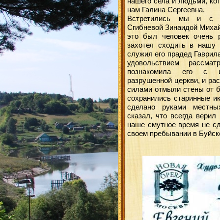
нашего села и людьми, ко
нам Галина Сергеевна.
Встретились мы и с з
Сгибневой Зинаидой Михай
это был человек очень 
захотел сходить в нашу 
служил его прадед Гаврил
удовольствием рассма
познакомила его с ис
разрушенной церкви, и рас
силами отмыли стены от б
сохранились старинные ик
сделано руками местны
сказал, что всегда верил
наше смутное время не сд
своем пребывании в Буйске