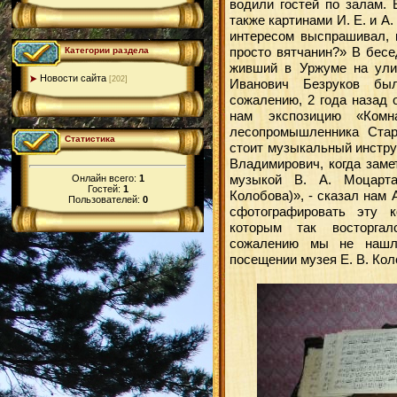
водили гостей по залам. 
также картинами И. Е. и А
интересом выспрашивал, к
просто вятчанин?» В бесе
Категории раздела
живший в Уржуме на ули
Новости сайта
[202]
Иванович Безруков бы
сожалению, 2 года назад 
нам экспозицию «Комн
лесопромышленника Стар
Статистика
стоит музыкальный инстру
Владимирович, когда заме
музыкой В. А. Моцарта
Онлайн всего:
1
Гостей:
1
Колобова)», - сказал нам
Пользователей:
0
сфотографировать эту к
которым так восторга
сожалению мы не нашл
посещении музея Е. В. Ко