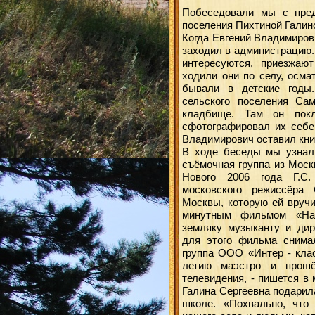
Побеседовали мы с пред
поселения Пихтиной Галин
Когда Евгений Владимиров
заходил в администрацию.
интересуются, приезжаю
ходили они по селу, осма
бывали в детские годы.
сельского поселения Са
кладбище. Там он пок
сфотографировал их себе
Владимирович оставил кни
В ходе беседы мы узнали
съёмочная группа из Моск
Нового 2006 года Г.С
московского режиссёра
Москвы, которую ей вручи
минутным фильмом «На
земляку музыканту и ди
для этого фильма снима
группа ООО «Интер - кла
летию маэстро и прош
телевидения, - пишется в 
Галина Сергеевна подарил
школе. «Похвально, что 