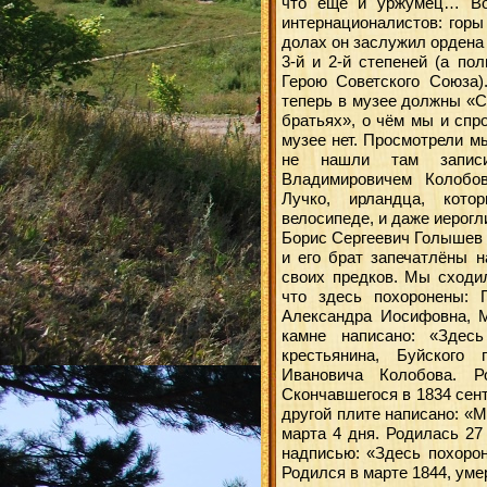
что ещё и уржумец… Во
интернационалистов: горы
долах он заслужил ордена
3-й и 2-й степеней (а по
Герою Советского Союза)
теперь в музее должны «С
братьях», о чём мы и спр
музее нет. Просмотрели м
не нашли там запис
Владимировичем Колобо
Лучко, ирландца, кот
велосипеде, и даже иерог
Борис Сергеевич Голышев 
и его брат запечатлёны 
своих предков. Мы сходи
что здесь похоронены: 
Александра Иосифовна, 
камне написано: «Здесь
крестьянина, Буйского
Ивановича Колобова. Р
Скончавшегося в 1834 сент
другой плите написано: «
марта 4 дня. Родилась 27
надписью: «Здесь похорон
Родился в марте 1844, умер