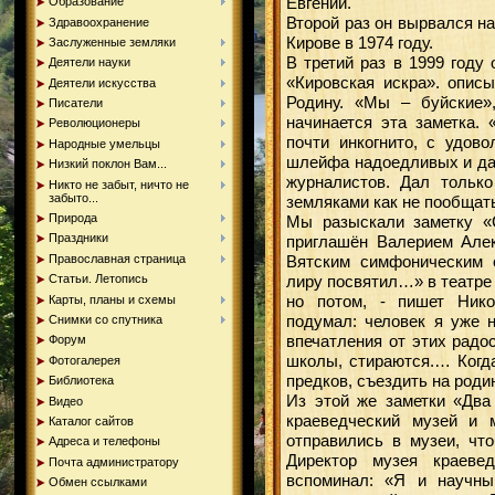
Евгений.
Образование
Второй раз он вырвался на
Здравоохранение
Кирове в 1974 году.
Заслуженные земляки
В третий раз в 1999 году
Деятели науки
«Кировская искра». опис
Деятели искусства
Родину. «Мы – буйские»,
Писатели
начинается эта заметка.
Революционеры
почти инкогнито, с удово
Народные умельцы
шлейфа надоедливых и дал
Низкий поклон Вам...
журналистов. Дал тольк
Никто не забыт, ничто не
забыто...
земляками как не пообщатьс
Природа
Мы разыскали заметку «
Праздники
приглашён Валерием Але
Православная страница
Вятским симфоническим 
лиру посвятил…» в театре
Статьи. Летопись
но потом, - пишет Нико
Карты, планы и схемы
подумал: человек я уже н
Снимки со спутника
впечатления от этих радо
Форум
школы, стираются.… Когд
Фотогалерея
предков, съездить на роди
Библиотека
Из этой же заметки «Два
Видео
краеведческий музей и 
Каталог сайтов
отправились в музеи, чт
Адреса и телефоны
Директор музея краеве
Почта администратору
вспоминал: «Я и научны
Обмен ссылками