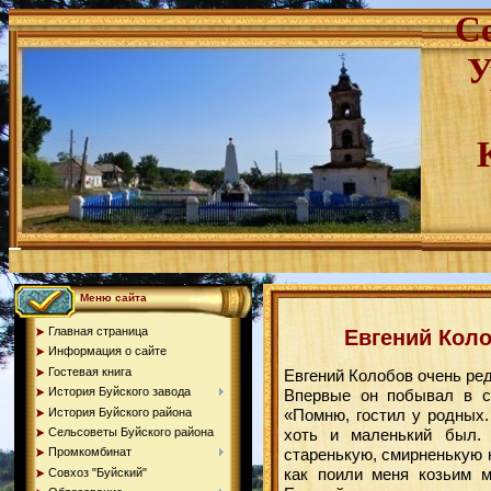
С
У
Меню сайта
Главная страница
Евгений Коло
Информация о сайте
Гостевая книга
Евгений Колобов очень ред
История Буйского завода
Впервые он побывал в с
История Буйского района
«Помню, гостил у родных.
Сельсоветы Буйского района
хоть и маленький был.
старенькую, смирненькую 
Промкомбинат
как поили меня козьим м
Совхоз "Буйский"