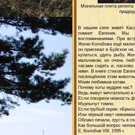
Могильная плита регента
прадед
В нашем селе живёт Кась
помнит Евгения. Мы п
воспоминаниями. При вст
Женю Колобова ещё малень
он приезжал в Буйское на
купаться, удить рыбу. Ж
мальчиком, он очень люб
часами сидеть и, ласково
ним». В книге стихов Евг
посвящённое этим животн
Моим любимым котам.
Почему коты мудрее нас?
Ведь живут мечтательно и
Если покорили нежность фр
Мурлычут томно.
Если грубый окрик: «Брысь
Или чёрный омут невниман
Облако печали, грусть в гл
Как большой вопрос непон
Е. Колобов VIII. 1995 г.