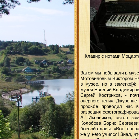
Клавир с нотами Моцарт
Затем мы побывали в музе
Мотовиловым Виктором Евг
в музее, но в заметке[4;
музея Евгений Владимирови
Сергей Костриков, - поч
оперного гения Джузеппе
просьбе проводил нас в
разрешил сфотографироват
А. Иконников, автор за
Колобова Борис Сергееви
боевой славы. «Вот генер
же у него учился! Знал, ч