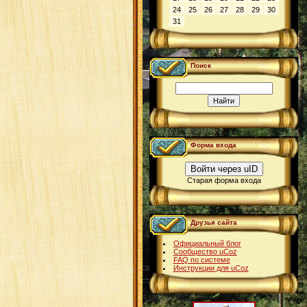
24
25
26
27
28
29
30
31
Поиск
Форма входа
Войти через uID
Старая форма входа
Друзья сайта
Официальный блог
Сообщество uCoz
FAQ по системе
Инструкции для uCoz