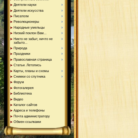
Деятели науки
Деятели искусства
Писатели
Революционеры
Народные умельцы
Низкий поклон Вам...
Никто не забыт, ничто не
забыто...
Природа
Праздники
Православная страница
Статьи. Летопись
Карты, планы и схемы
Снимки со спутника
Форум
Фотогалерея
Библиотека
Видео
Каталог сайтов
Адреса и телефоны
Почта администратору
Обмен ссылками