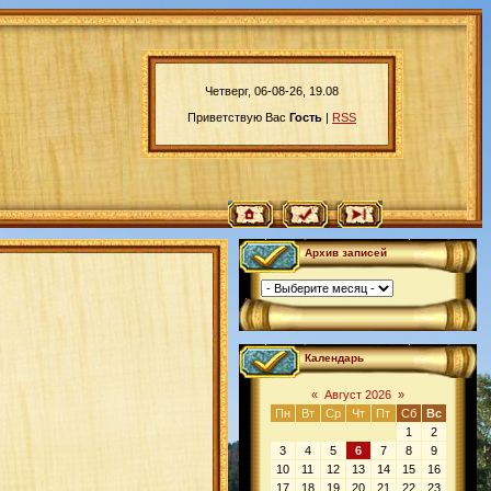
Четверг, 06-08-26, 19.08
Приветствую Вас
Гость
|
RSS
Архив записей
Календарь
«
Август 2026
»
Пн
Вт
Ср
Чт
Пт
Сб
Вс
1
2
3
4
5
6
7
8
9
10
11
12
13
14
15
16
17
18
19
20
21
22
23