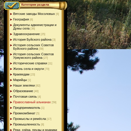
Категории раздела
Вятские заводы Мосоловых
[6]
География
[6]
Документы администрации и
Думы села
[36]
Здравоохранение
[25]
История Буйского района
[3]
История сельских Советов
Буйского района
[58]
История сельских Советов
Уржумского района
[27]
Исторические справки
[11]
Жизнь села и округи
[70]
Краеведам
[23]
Марийцы
[1]
Наши земляки
[82]
Образование
[40]
Почтовая связь
[4]
Православный альманах
[59]
Предприниматель
[1]
Промкомбинат
[5]
Промыслы и ремёсла
[17]
Промышленность
[8]
Реки, озёра, пруды и родники