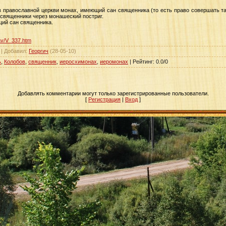
 в православной церкви монах, имеющий сан священника (то есть право совершать т
 священники через монашеский постриг.
ий сан священника.
/av/V_337.htm
|
Добавил
:
Георгич
(28-05-10)
ь
,
Колобов
,
священник
,
иеросхимонах
,
иеромонах
|
Рейтинг
:
0.0
/
0
Добавлять комментарии могут только зарегистрированные пользователи.
[
Регистрация
|
Вход
]