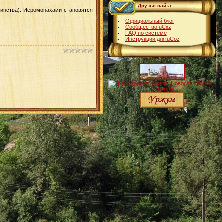
Друзья сайта
аинства). Иеромонахами становятся
Официальный блог
Сообщество uCoz
FAQ по системе
Инструкции для uCoz