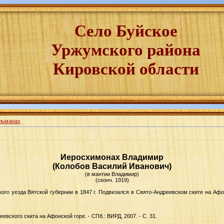
Село Буйское
Уржумского района
Кировской области
льманах
Иеросхимонах Владимир
(Колобов Василий Иванович)
(в мантии Владимир)
(сконч. 1919)
кого уезда Вятской губернии в 1847 г. Подвизался в Свято-Андреевском ските на Афо
вского скита на Афонской горе. - СПб.: ВИРД, 2007. - С. 31.