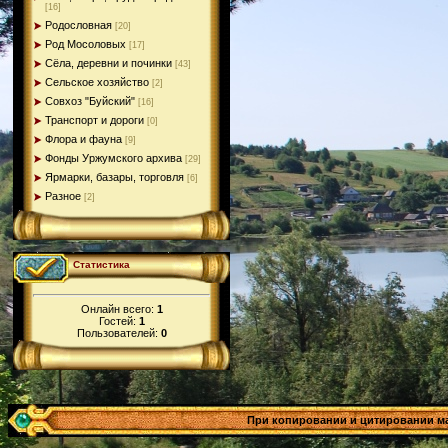
[16]
Родословная
[20]
Род Мосоловых
[17]
Сёла, деревни и починки
[43]
Сельское хозяйство
[2]
Совхоз "Буйский"
[16]
Транспорт и дороги
[0]
Флора и фауна
[9]
Фонды Уржумского архива
[29]
Ярмарки, базары, торговля
[6]
Разное
[2]
Статистика
Онлайн всего:
1
Гостей:
1
Пользователей:
0
При копировании и цитировании мате