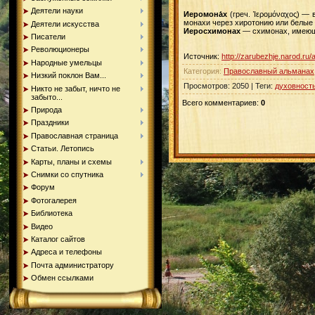
Деятели науки
Иеромона́х
(греч. Ἱερομόναχος) —
монахи через хиротонию или белые
Деятели искусства
Иеросхимонах
— схимонах, имеющ
Писатели
Революционеры
Источник
:
http://zarubezhje.narod.ru
Народные умельцы
Категория
:
Православный альманах
Низкий поклон Вам...
Просмотров
:
2050
|
Теги
:
духовност
Никто не забыт, ничто не
забыто...
Всего комментариев
:
0
Природа
Праздники
Православная страница
Статьи. Летопись
Карты, планы и схемы
Снимки со спутника
Форум
Фотогалерея
Библиотека
Видео
Каталог сайтов
Адреса и телефоны
Почта администратору
Обмен ссылками