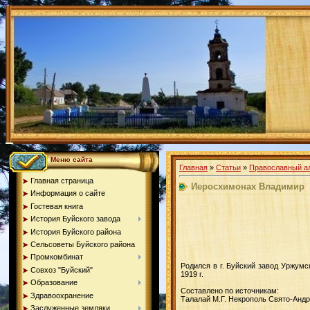
Меню сайта
Главная
»
Статьи
»
Православный а
Главная страница
Иеросхимонах Владимир
Информация о сайте
Гостевая книга
История Буйского завода
История Буйского района
Сельсоветы Буйского района
Промкомбинат
Родился в г. Буйский завод Уржумс
Совхоз "Буйский"
1919 г.
Образование
Составлено по источникам:
Здравоохранение
Талалай М.Г. Некрополь Свято-Андрее
Заслуженные земляки