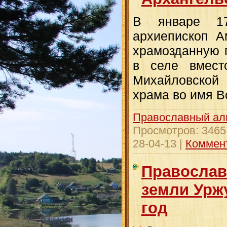
В январе 17
архиепископ А
храмозданную 
в селе вмест
Михайловско
храма во имя В
Православный ал
Просмотров:
3465
28-04-13
|
Коммент
Православ
земли Урж
год