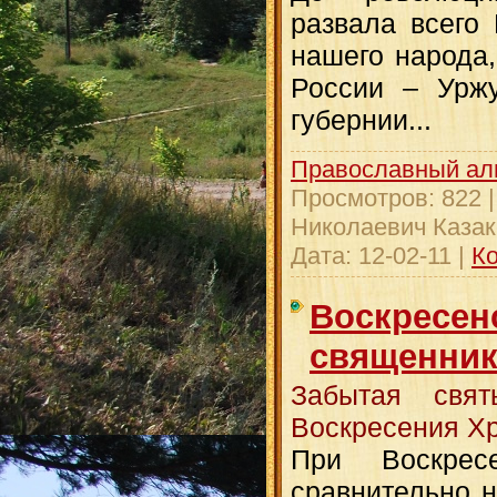
развала всего
нашего народа,
России – Уржу
губернии...
Православный ал
Просмотров:
822
Николаевич Казак
Дата:
12-02-11
|
Ко
Воскресен
священник
Забытая свя
Воскресения Хр
При Воскрес
сравнительно 