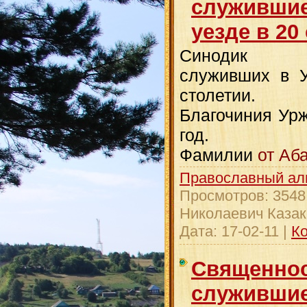
служившие
уезде в 20
Синодик свя
служивших в У
столетии.
Благочиния Урж
год.
Фамилии
от Аб
Православный ал
Просмотров:
3548
Николаевич Казак
Дата:
17-02-11
|
Ко
Священнос
служившие