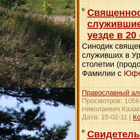
Священнос
служившие
уезде в 20
Синодик свяще
служивших в Ур
столетии (прод
Фамилии с
Юфе
Православный ал
Просмотров:
1056
Николаевич Казак
Дата:
15-02-11
|
Ко
Свидетель