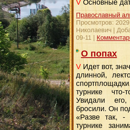
V
Основные дат
Православный ал
Просмотров:
2029
Николаевич
|
Доб
09-11
|
Комментари
О попах
V
Идет вот, зна
длинной, лект
спортплощадк
турнике что-
Увидали его,
бросили. Он по
«Разве так, - 
турнике заним