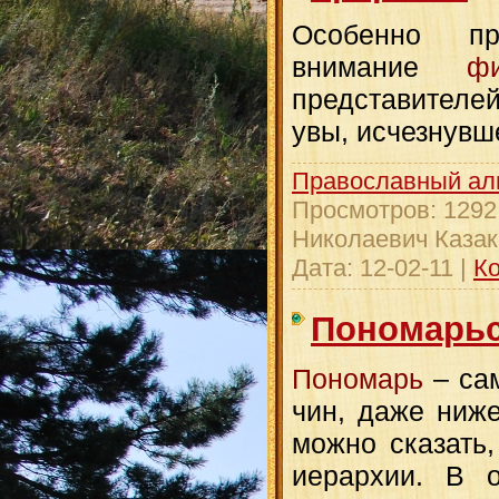
Особенно пр
внимание
ф
представителей
увы, исчезнувше
Православный ал
Просмотров:
1292
Николаевич Казак
Дата:
12-02-11
|
Ко
Пономарьс
Пономарь
– са
чин, даже ниже
можно сказать
иерархии. В о