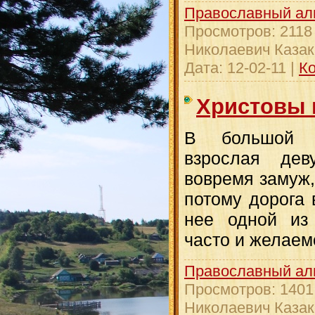
Православный ал
Просмотров:
2118
Николаевич Казак
Дата:
12-02-11
|
Ко
Христовы 
В большой к
взрослая де
вовремя замуж,
потому дорога
нее одной из
часто и желаем
Православный ал
Просмотров:
1401
Николаевич Казак