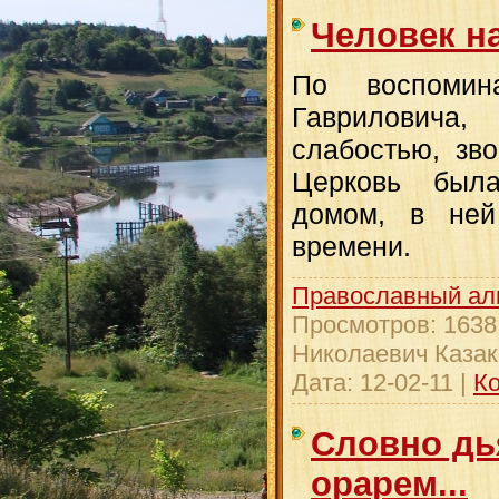
Человек н
По воспомин
Гавриловича,
слабостью, зв
Церковь был
домом, в ней
времени.
Православный ал
Просмотров:
1638
Николаевич Казак
Дата:
12-02-11
|
Ко
Словно дь
орарем...