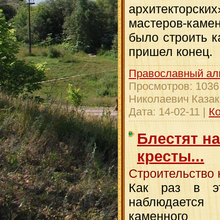
архитекторск
мастеров-каме
было строить ка
пришел конец.
Православный ал
Просмотров:
1036
Николаевич Казак
Дата:
14-02-11
|
Ко
Блестят н
кресты...
Строительство 
Как раз в э
наблюдает
каменного