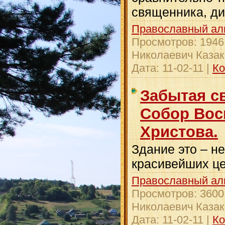
священника, ди
Православный ал
Просмотров:
1946
Николаевич Казак
Дата:
11-02-11
|
Ко
Забытая с
Собор Вос
Христова.
Здание это – н
красивейших це
Православный ал
Просмотров:
3600
Николаевич Казак
Дата:
11-02-11
|
Ко