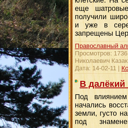
клетские. На с
еще шатровы
получили широ
и уже в сер
запрещены Цер
Православный ал
Просмотров:
1736
Николаевич Казак
Дата:
14-02-11
|
Ко
В далёкий 
Под влиянием
начались восст
земли, густо н
под знамен