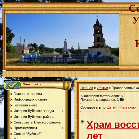
С
У
Меню сайта
Главная
»
Статьи
» Православный а
Главная страница
В категории материалов
:
59
Информация о сайте
Показано материалов
:
1-50
Гостевая книга
Сортировать по
:
Дате
·
Названию
·
История Буйского завода
История Буйского района
Храм восс
Сельсоветы Буйского района
Промкомбинат
лет
Совхоз "Буйский"