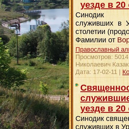
уезде в 20
Синодик свя
служивших в У
столетии (прод
Фамилии от
Вор
Православный ал
Просмотров:
5014
Николаевич Казак
Дата:
17-02-11
|
Ко
Священнос
служившие
уезде в 20
Синодик свяще
служивших в Ур