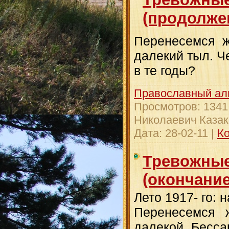
(продолже
Перенесемся ж
далекий тыл. Ч
в те годы?
Православный ал
Просмотров:
1341
Николаевич Казак
Дата:
28-02-11
|
Ко
Тревожные
(окончание
Лето 1917- го: 
Перенесемся 
далекой Бесса