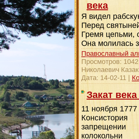
века
Я видел рабску
Перед святыней
Гремя цепьми, 
Она молилась з
Православный ал
Просмотров:
1042
Николаевич Казак
Дата:
14-02-11
|
Ко
Закат века
11 ноября 1777
Консистория
запрещении 
колокольн