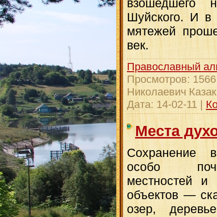
взошедшего 
Шуйского. И в
мятежей проше
век.
Православный ал
Просмотров:
1566
Николаевич Казак
Дата:
14-02-11
|
Ко
Места дух
Сохранение в
особо поч
местностей и 
объектов — ска
озер, дерев