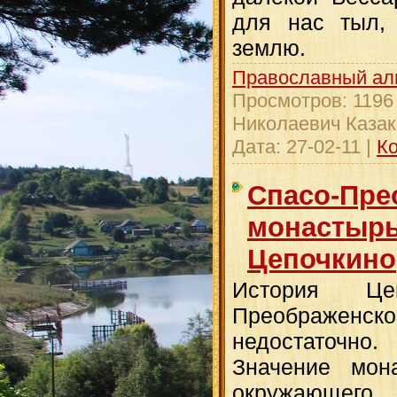
для нас тыл,
землю.
Православный ал
Просмотров:
1196
Николаевич Казак
Дата:
27-02-11
|
Ко
Спасо-Пре
монастырь
Цепочкино
История Цеп
Преображенско
недостаточно.
Значение мон
окружающег