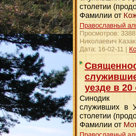
столетии (прод
Фамилии от
Кож
Православный ал
Просмотров:
3388
Николаевич Казак
Дата:
16-02-11
|
Ко
Священнос
служившие
уезде в 20
Синодик свя
служивших в У
столетии (прод
Фамилии от
Мот
Православный ал