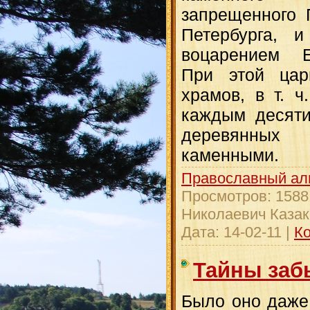
запрещенного 
Петербурга, и
воцарением Е
При этой цар
храмов, в т. ч
каждым десяти
деревянных 
каменными.
Православный ал
Просмотров:
1588
Николаевич Казак
Дата:
14-02-11
|
Ко
Тайны заб
Было оно даже 