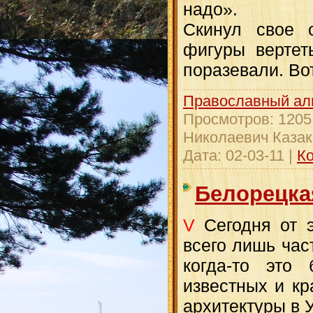
надо».
Скинул свое 
фигуры вертет
поразевали. Вот
Православный ал
Просмотров:
1205
Николаевич Казак
Дата:
02-03-11
|
Ко
Белорецка
V
Сегодня от э
всего лишь час
когда-то это
известных и к
архитектуры в 