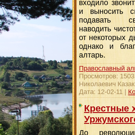
входило звонит
и выносить св
подавать св
наводить чисто
от некоторых д
однако и благ
алтарь.
Православный ал
Просмотров:
1503
Николаевич Казак
Дата:
12-02-11
|
Ко
Крестные 
Уржумског
До революци