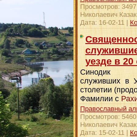
Просмотров:
3497
Николаевич Казак
Дата:
16-02-11
|
Ко
Священнос
служившие
уезде в 20
Синодик свя
служивших в У
столетии (прод
Фамилии с
Рах
Православный ал
Просмотров:
5460
Николаевич Казак
Дата:
15-02-11
|
Ко