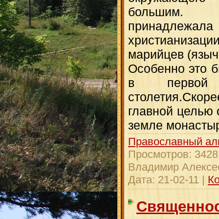
большим. 
принадлеж
христианизации
марийцев (языч
Особенно это б
в первой
столетия.Скор
главной целью 
земле монасты
Православный ал
Просмотров:
3428
Владимир Алексе
Дата:
21-02-11
|
Ко
Священнос