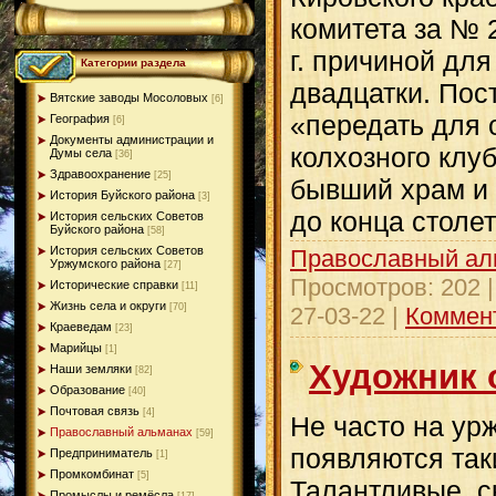
комитета за № 
г. причиной для
Категории раздела
двадцатки. Пос
Вятские заводы Мосоловых
[6]
«передать для 
География
[6]
Документы администрации и
колхозного клуб
Думы села
[36]
Здравоохранение
[25]
бывший храм и 
История Буйского района
[3]
до конца столе
История сельских Советов
Буйского района
[58]
История сельских Советов
Православный ал
Уржумского района
[27]
Просмотров:
202
Исторические справки
[11]
Жизнь села и округи
[70]
27-03-22
|
Коммент
Краеведам
[23]
Марийцы
[1]
Художник 
Наши земляки
[82]
Образование
[40]
Почтовая связь
[4]
Не часто на ур
Православный альманах
[59]
появляются так
Предприниматель
[1]
Промкомбинат
[5]
Талантливые, с
Промыслы и ремёсла