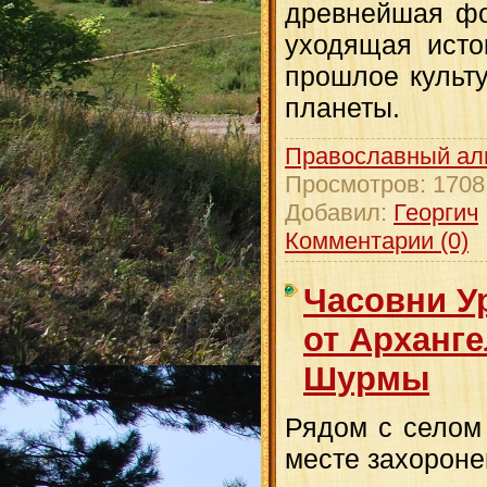
древнейшая фо
уходящая исто
прошлое культ
планеты.
Православный ал
Просмотров:
1708
Добавил:
Георгич
Комментарии (0)
Часовни У
от Арханге
Шурмы
Рядом с селом
месте захоронен