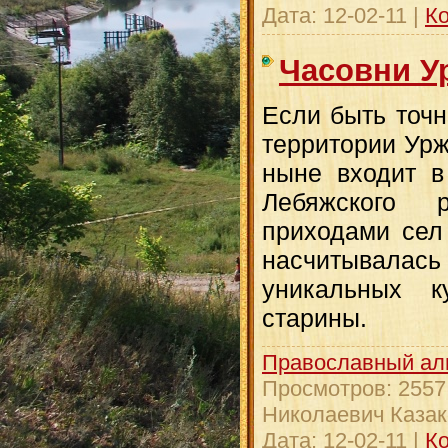
Дата:
12-02-11
|
Ко
Часовни У
Если быть точн
территории Урж
ныне входит в
Лебяжского 
приходами сел
насчитывал
уникальных к
старины.
Православный ал
Просмотров:
2557
Николаевич Казак
Дата:
12-02-11
|
Ко