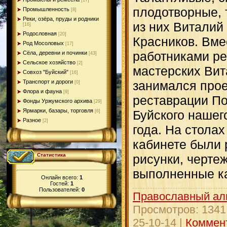
[17]
плодотворные,
Промышленность
[8]
Реки, озёра, пруды и родники
из них Виталий
[16]
Родословная
[20]
Красников. Вме
Род Мосоловых
[17]
работниками р
Сёла, деревни и починки
[43]
Сельское хозяйство
[2]
мастерских Вит
Совхоз "Буйский"
[16]
Транспорт и дороги
занимался про
[0]
Флора и фауна
[9]
реставрации По
Фонды Уржумского архива
[29]
Ярмарки, базары, торговля
Буйского нашег
[6]
Разное
[2]
года. На стола
кабинете были 
Статистика
рисунки, черте
выполненные к
Онлайн всего:
1
Гостей:
1
Пользователей:
0
Православный ал
Просмотров:
1341
25-10-14
|
Коммент