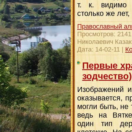
т. к. видимо
столько же лет, 
Православный ал
Просмотров:
2141
Николаевич Казак
Дата:
14-02-11
|
Ко
Первые хр
зодчество)
Изображений и
оказывается, п
могли быть, не 
ведь на Вятке
один тип де