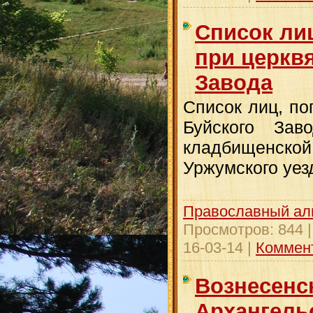
Список ли
при церкв
Завода
Список лиц, по
Буйского Зав
кладбищенской
Уржумского уез
Православный ал
Просмотров:
844
16-03-14
|
Коммент
Вознесенск
Архангель