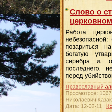
Слово о с
церковно
Работа церко
небезопасной:
позариться н
богатую утвар
серебра и, о
последнего, н
перед убийство
Православный ал
Просмотров:
1067
Николаевич Казак
Дата:
12-02-11
|
Ко