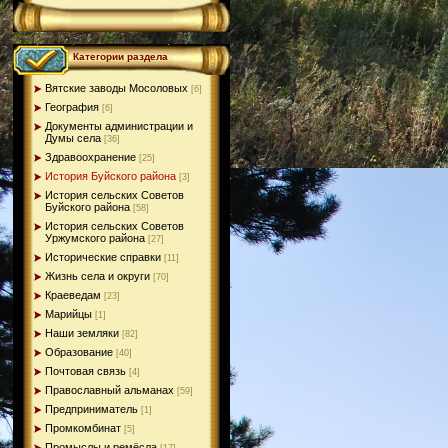
Категории раздела
Вятские заводы Мосоловых
[6]
География
[6]
Документы администрации и
Думы села
[36]
Здравоохранение
[25]
История Буйского района
[3]
История сельских Советов
Буйского района
[58]
История сельских Советов
Уржумского района
[27]
Исторические справки
[11]
Жизнь села и округи
[70]
Краеведам
[23]
Марийцы
[1]
Наши земляки
[82]
Образование
[40]
Почтовая связь
[4]
Православный альманах
[59]
Предприниматель
[1]
Промкомбинат
[5]
Промыслы и ремёсла