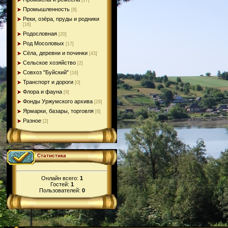
[17]
Промышленность
[8]
Реки, озёра, пруды и родники
[16]
Родословная
[20]
Род Мосоловых
[17]
Сёла, деревни и починки
[43]
Сельское хозяйство
[2]
Совхоз "Буйский"
[16]
Транспорт и дороги
[0]
Флора и фауна
[9]
Фонды Уржумского архива
[29]
Ярмарки, базары, торговля
[6]
Разное
[2]
Статистика
Онлайн всего:
1
Гостей:
1
Пользователей:
0