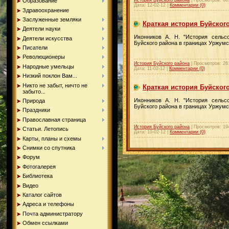
Образование
Дата:
12-02-12
|
Комментарии (0)
Здравоохранение
Заслуженные земляки
Краткая история Буйског
Деятели науки
Иконников А. Н. "История сельс
Деятели искусства
Буйского района в границах Уржумс
Писатели
Революционеры
История Буйского района
|
Просмотров:
26
Народные умельцы
Дата:
11-02-12
|
Комментарии (0)
Низкий поклон Вам...
Никто не забыт, ничто не
Краткая история Буйског
забыто...
Иконников А. Н. "История сельс
Природа
Буйского района в границах Уржумск
Праздники
Православная страница
История Буйского района
|
Просмотров:
19
Статьи. Летопись
Дата:
10-02-12
|
Комментарии (0)
Карты, планы и схемы
Снимки со спутника
Форум
Фотогалерея
Библиотека
Видео
Каталог сайтов
Адреса и телефоны
Почта администратору
Обмен ссылками