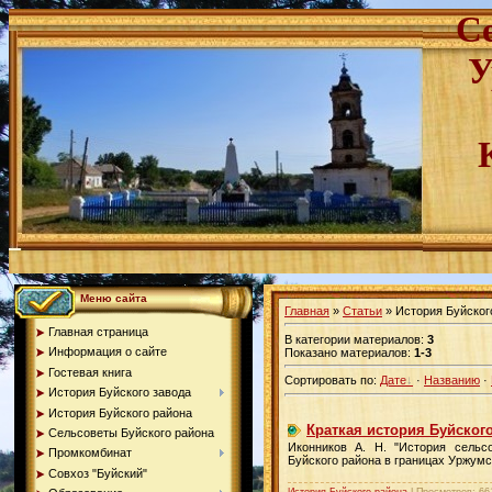
С
У
Меню сайта
Главная
»
Статьи
» История Буйског
Главная страница
В категории материалов
:
3
Информация о сайте
Показано материалов
:
1-3
Гостевая книга
Сортировать по
:
Дате
·
Названию
·
История Буйского завода
История Буйского района
Краткая история Буйског
Сельсоветы Буйского района
Иконников А. Н. "История сельс
Промкомбинат
Буйского района в границах Уржумск
Совхоз "Буйский"
История Буйского района
|
Просмотров:
66