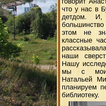
говорит Анаст
что у нас в 
детдом. И,
большинство
этом не зн
классные ча
рассказывала
наши сверст
Нашу исслед
мы с моим
Натальей Ми
планируем п
библиотеку.