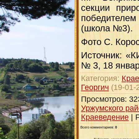
секции прир
победителем
(школа №3).
Фото С. Коро
Источник: «
№ 3, 18 январ
Категория
:
Кра
Георгич
(19-01-
Просмотров
:
32
Уржумского рай
Краеведение
|
Всего комментариев
:
0