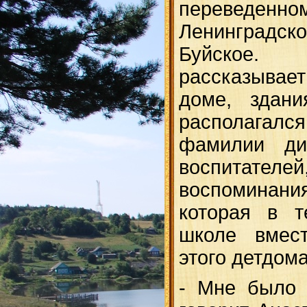
переведенном
Ленинградск
Буйское.
рассказывает
доме, здани
располаг
фамилии дир
воспитат
воспоминани
которая в т
школе вмес
этого детдома
- Мне было 