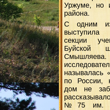
Уржуме, но 
района.
С одним из
выступила 
секции уч
Буйской ш
Смышл
исследова
называлась 
по России, 
дом не забы
рассказывал
№75 им. Р