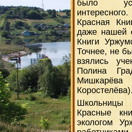
было ус
интересного. 
Красная Кни
даже нашей 
Книги Уржумс
Точнее, не бы
взялись у
Полина Гра
Мишкарёва (
Коростелёва)
Школьницы 
Красные кни
экологом Ур