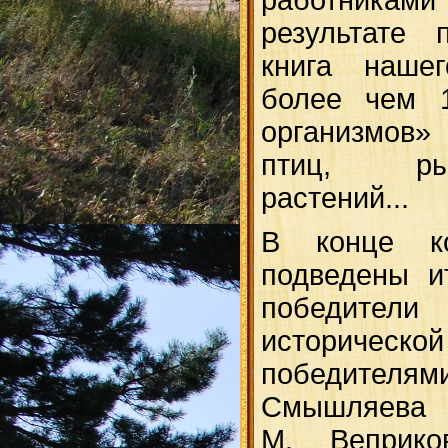
работника
результате 
книга нашег
более чем 1
организмов»
птиц, ры
растений...
В конце к
подведены и
победител
историч
победител
Смышляева (
М. Веприко