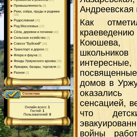
[17]
Промышленность
Андреевская
[8]
Реки, озёра, пруды и родники
[16]
Как отмет
Родословная
[20]
Род Мосоловых
[17]
краеведе
Сёла, деревни и починки
[43]
Сельское хозяйство
[2]
Коюшева,
Совхоз "Буйский"
[16]
Транспорт и дороги
школьник
[0]
Флора и фауна
[9]
интересные,
Фонды Уржумского архива
[29]
Ярмарки, базары, торговля
[6]
посвященные
Разное
[2]
домов в Урж
оказалис
Статистика
сенсацией, в
Онлайн всего:
1
что детс
Гостей:
1
Пользователей:
0
эвакуирован
войны рабо