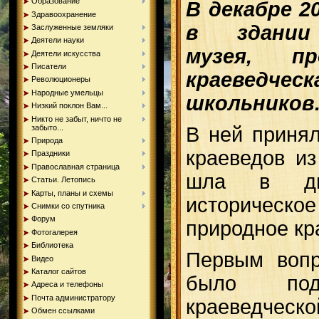
Образование
В декабре 2
Здравоохранение
в здании 
Заслуженные земляки
Деятели науки
музея, п
Деятели искусства
Писатели
краеведчес
Революционеры
Народные умельцы
школьников
Низкий поклон Вам...
Никто не забыт, ничто не
забыто...
В ней приня
Природа
краеведов из
Праздники
Православная страница
шла в дв
Статьи. Летопись
Карты, планы и схемы
историческ
Снимки со спутника
Форум
природное кр
Фотогалерея
Библиотека
Первым вопр
Видео
Каталог сайтов
было под
Адреса и телефоны
Почта администратору
краеведчес
Обмен ссылками