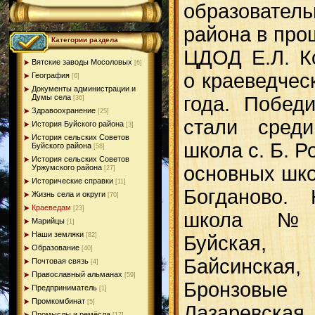
образовате
района в про
Категории раздела
ЦДОД Е.Л. К
Вятские заводы Мосоловых
[6]
о краеведчес
География
[6]
Документы администрации и
года. Побед
Думы села
[36]
Здравоохранение
[25]
стали сред
История Буйского района
[3]
История сельских Советов
школа с. Б. Р
Буйского района
[58]
История сельских Советов
основных шк
Уржумского района
[27]
Исторические справки
[11]
Богданово.
Жизнь села и округи
[70]
Краеведам
[23]
школа №2
Марийцы
[1]
Наши земляки
[82]
Буйская, Р
Образование
[40]
Байсинская,
Почтовая связь
[4]
Православный альманах
[59]
Бронзов
Предприниматель
[1]
Промкомбинат
[5]
Лазаревска
Промыслы и ремёсла