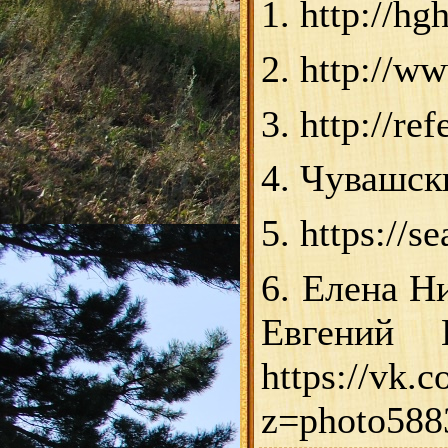
1. http://hg
2. http://w
3. http://re
4. Чувашск
5. https://s
6. Елена Н
Евгений В
https://vk.
z=photo58