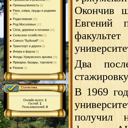
[17]
Промышленность
[8]
Окончив ш
Реки, озёра, пруды и родники
[16]
Евгений п
Родословная
[20]
Род Мосоловых
[17]
Сёла, деревни и починки
[43]
факульте
Сельское хозяйство
[2]
Совхоз "Буйский"
[16]
университе
Транспорт и дороги
[0]
Флора и фауна
[9]
Фонды Уржумского архива
[29]
Два посл
Ярмарки, базары, торговля
[6]
Разное
[2]
стажировку
Статистика
В 1969 год
Онлайн всего:
1
университе
Гостей:
1
Пользователей:
0
получил н