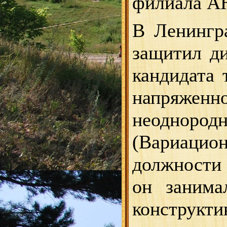
филиала А
В Ленингра
защитил ди
кандидата 
напряженн
неоднород
(Вариацио
должности 
он занима
конструкт