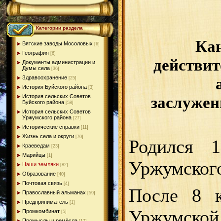
Категории раздела
Кан
Вятские заводы Мосоловых
[6]
География
[6]
действи
Документы администрации и
Думы села
[36]
Здравоохранение
[25]
История Буйского района
[3]
заслуже
История сельских Советов
Буйского района
[58]
История сельских Советов
Уржумского района
[27]
Исторические справки
[11]
Жизнь села и округи
[70]
Родился 
Краеведам
[23]
Марийцы
[1]
Уржумского
Наши земляки
[82]
Образование
[40]
Почтовая связь
[4]
После 8 к
Православный альманах
[59]
Предприниматель
[1]
Уржумской
Промкомбинат
[5]
Промыслы и ремёсла