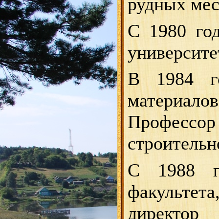
рудных мес
С 1980 го
университе
В 1984 го
материалов
Профессор
строительн
С 1988 п
факультет
директо