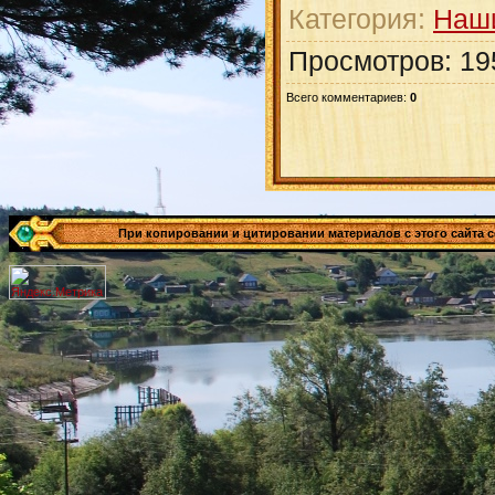
Категория
:
Наш
Просмотров
:
19
Всего комментариев
:
0
При копировании и цитировании материалов с этого сайта сс