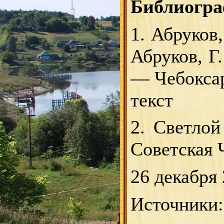
Библиогра
1. Абруков
Абруков, Г
— Чебоксар
текст
2. Светлой
Советская 
26 декабря 
Источники: