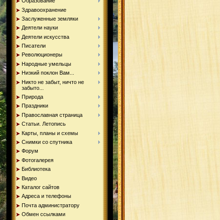
Образование
Здравоохранение
Заслуженные земляки
Деятели науки
Деятели искусства
Писатели
Революционеры
Народные умельцы
Низкий поклон Вам...
Никто не забыт, ничто не
забыто...
Природа
Праздники
Православная страница
Статьи. Летопись
Карты, планы и схемы
Снимки со спутника
Форум
Фотогалерея
Библиотека
Видео
Каталог сайтов
Адреса и телефоны
Почта администратору
Обмен ссылками