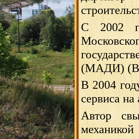
строительс
С 2002 г
Московс
государст
(МАДИ) (В
В 2004 год
сервиса на
Автор свы
механикой