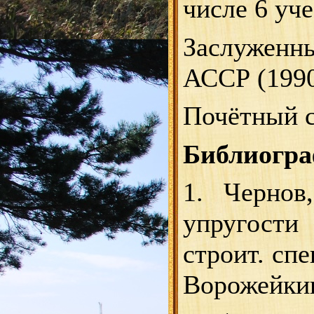
числе 6 уч
Заслуженн
АССР (1990
Почётный с
Библиогра
1. Чернов
упругости
строит. спе
Ворожейкин