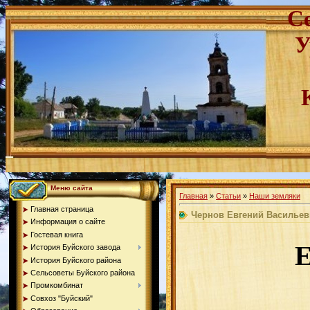
С
У
Меню сайта
Главная
»
Статьи
»
Наши земляки
Главная страница
Чернов Евгений Василье
Информация о сайте
Гостевая книга
Е
История Буйского завода
История Буйского района
Сельсоветы Буйского района
Промкомбинат
Совхоз "Буйский"