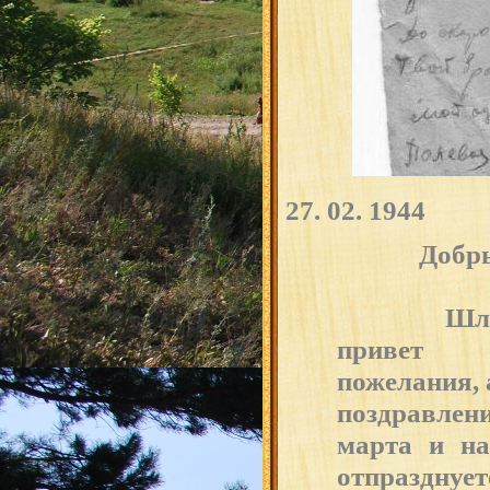
27. 02. 19
Добры
Шлю тебе 
привет
пожелания, 
поздравлен
марта и на
отпразднует