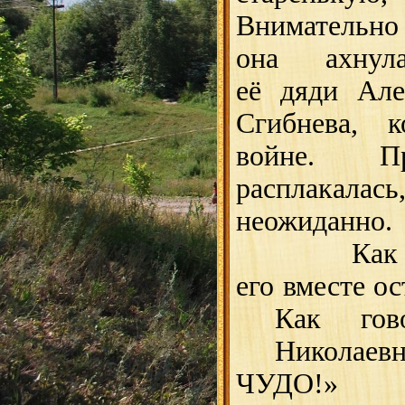
Внимательно 
она ахнула.
её дяди Але
Сгибнева, 
войне. Пр
расплакалась
неожиданно. 
Как она 
его вместе о
Как гов
Николаевн
ЧУДО!»