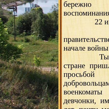
бережно
воспоминания
22 июня 1
правительст
начале войны
Тысячи л
стране приш
просьбой
добровольца
военкома
девчонки, и