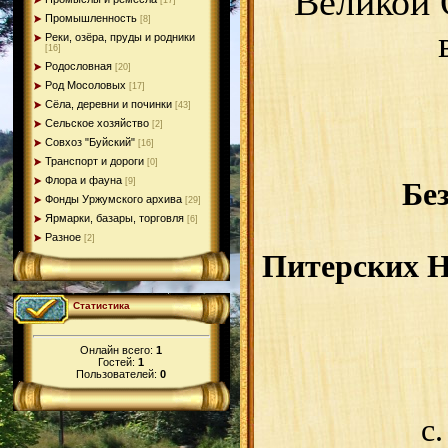
Великой 
[17]
Промышленность
[8]
Реки, озёра, пруды и родники
[16]
Родословная
[20]
Род Мосоловых
[17]
Сёла, деревни и починки
[43]
Сельское хозяйство
[2]
Совхоз "Буйский"
[16]
Транспорт и дороги
[0]
Флора и фауна
[9]
Бе
Фонды Уржумского архива
[29]
Ярмарки, базары, торговля
[6]
Разное
[2]
Питерских Н
Статистика
Онлайн всего:
1
Гостей:
1
Пользователей:
0
с