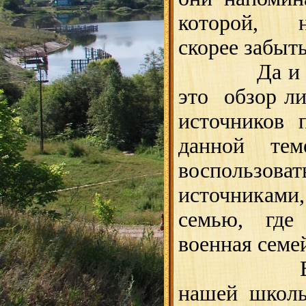
которой, на
скорее забыть
Да и что 
это обзор л
источников 
данной т
воспользоват
источниками
семью, гд
военная семе
В семь
нашей школы