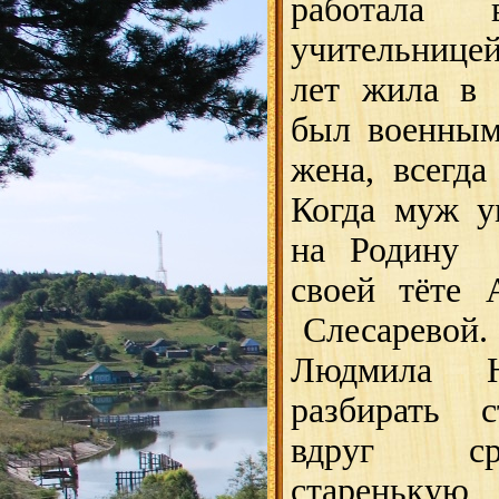
работала в
учительнице
лет жила в 
был военным
жена, всегда
Когда муж у
на Родину 
своей тёте 
Слесаревой.
Людмила Н
разбирать 
вдруг ср
старенькую,