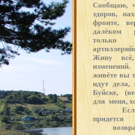
Сообщаю, 
здоров, н
фронте, в
далёком р
толь
артиллери
Живу всё,
изменений
живёте вы т
идут дела,
Буйске, (в
для меня, х
Если их 
придется
возвращ