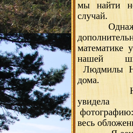
мы найти н
случай.
Однажды я
дополнител
математике 
нашей шк
Людмилы Н
дома.
На стен
увидел
фотографию: 
весь обложен