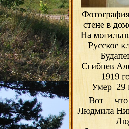
Фотография,
стене в дом
На могильно
Русское к
Будапе
Сгибнев Але
1919 г
Умер 29 
Вот что
Людмила Ник
Людмила