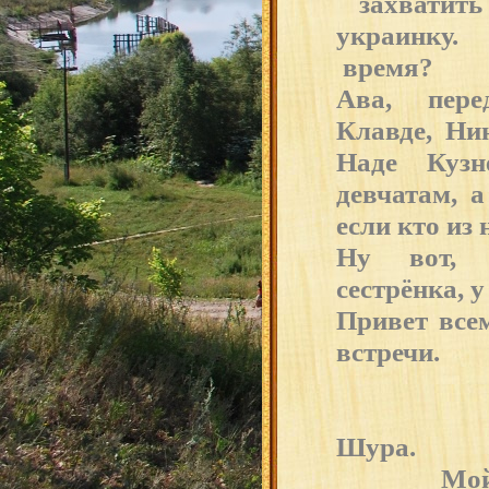
захватить 
украинку
время?
Ава, пере
Клавде, Ни
Наде Кузн
девчатам, а
если кто из 
Ну вот, 
сестрёнка, у
Привет все
встречи.
Тво
Шура.
Мой ад