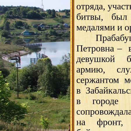
отряда, учас
битвы, был 
медалями и о
Прабабушка
Петровна – 
девушкой 
армию, с
сержантом м
в Забайкальс
в городе
сопровождал
на фронт, 