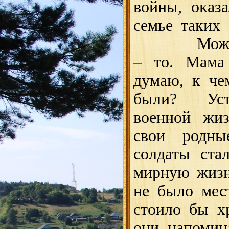
войны, оказ
семье таких 
Может он
– то. Мама
думаю, к че
были? Уст
военной жиз
свои родны
солдаты ста
мирную жизн
не было мес
стоило бы х
они напомин