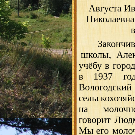
Августа И
Николаевна
Зако
нчи
школы,
Але
учёбу в горо
в 1937 год
Вологодский
сельскохозяй
на
молочн
говорит Люд
Мы его
моло