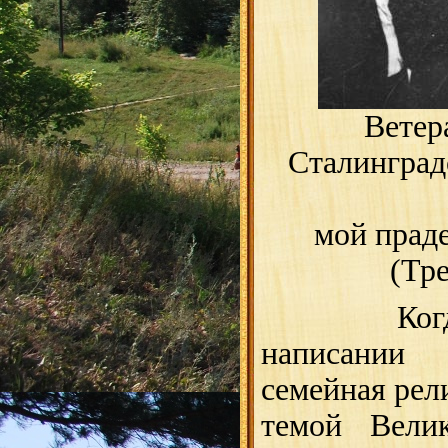
Ветер
Сталинград
мой прад
(Тре
Ког
написании
семейная рел
темой Велик