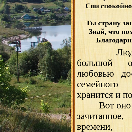
Спи спокойно,
Ты страну за
Знай, что по
Благодарн
Люд
большой о
любовью до
семейного 
хранится и п
Вот оно – 
зачитанное
времени,