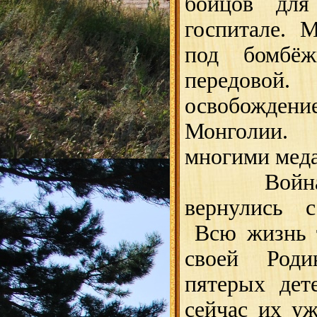
бойцов дл
госпитале. 
под бомбё
передовой.
освобожд
Монголии
многими мед
Война по
вернулись 
Всю жизнь т
своей Род
пятерых дет
сейчас их у