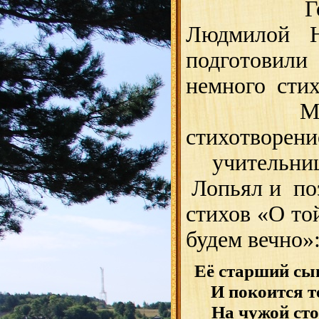
Готовясь
Людмилой 
подготовили
немного стих
Мы чит
стихотворен
учительниц
Лопьял и по
стихов «О то
будем вечно»
Её старший сын
И покоится т
На чужой сто