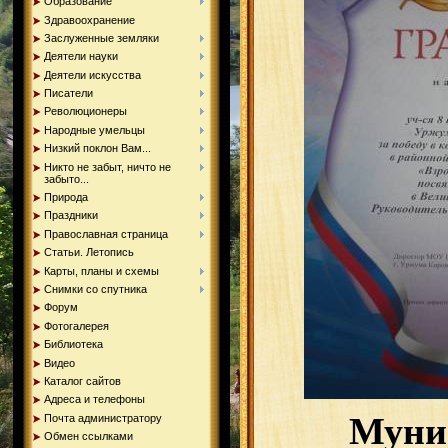
Образование
Здравоохранение
Заслуженные земляки
Деятели науки
Деятели искусства
Писатели
Революционеры
Народные умельцы
Низкий поклон Вам...
Никто не забыт, ничто не
забыто...
Природа
Праздники
Православная страница
Статьи. Летопись
Карты, планы и схемы
Снимки со спутника
Форум
Фотогалерея
Библиотека
Видео
Каталог сайтов
Адреса и телефоны
Муни
Почта администратору
Обмен ссылками