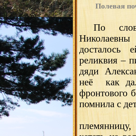
Полевая по
По сл
Николаев
досталось 
реликвия – п
дяди Алексан
неё как дал
фронтового б
помнила с дет
Он зва
племянницу