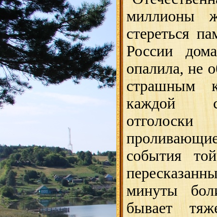
миллионы ж
стереться п
России дом
опалила, не 
страшным 
каждой с
отголоски
проливающие
события той
пересказанн
минуты боли
бывает тя