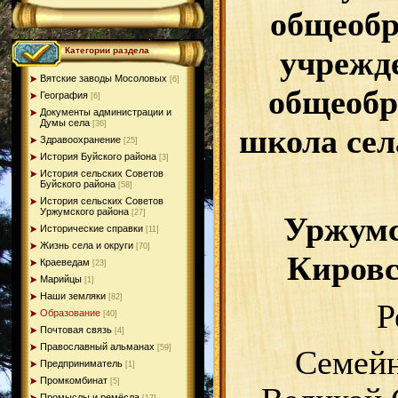
общеобр
учрежд
Категории раздела
Вятские заводы Мосоловых
[6]
общеобр
География
[6]
Документы администрации и
Думы села
[36]
школа с
Здравоохранение
[25]
История Буйского района
[3]
История сельских Советов
Буйского района
[58]
История сельских Советов
Уржумского района
[27]
Уржумс
Исторические справки
[11]
Жизнь села и округи
[70]
Кировс
Краеведам
[23]
Марийцы
[1]
Наши земляки
[82]
Р
Образование
[40]
Почтовая связь
[4]
Православный альманах
[59]
Семейн
Предприниматель
[1]
Промкомбинат
[5]
Промыслы и ремёсла