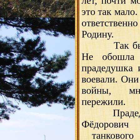
лет, почти м
это так мало.
ответственн
Родину.
Так было 
Не обошла
прадедушка 
воевали. Они
войны, м
пережили.
Прадедуш
Фёдорови
танкового р