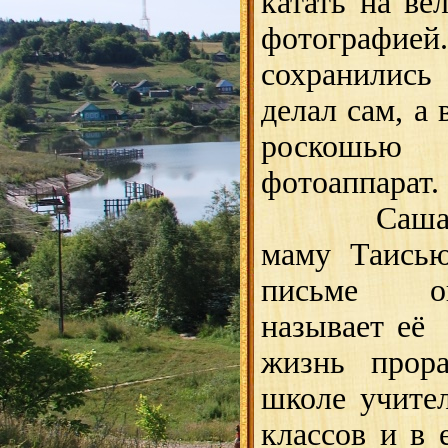
катать на ве
фотографие
сохранились
делал сам, а 
роскошью
фотоаппарат.
Саша оче
маму Таисью
письме о
называет её
жизнь прора
школе учите
классов и в 