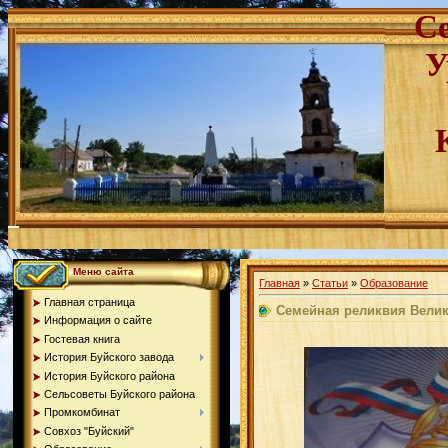
С
У
Меню сайта
Главная
»
Статьи
»
Образование
Главная страница
Семейная реликвия Велик
Информация о сайте
Гостевая книга
История Буйского завода
История Буйского района
Сельсоветы Буйского района
Промкомбинат
Совхоз "Буйский"