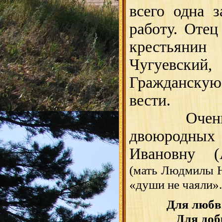
всего одна 
работу. Оте
крестьян
Чугуевский
Гражданскую 
вести.
Очень лю
двоюродных
Ивановну (
(мать Людмилы Н
«души не чаяли».
Для любв
Для добр