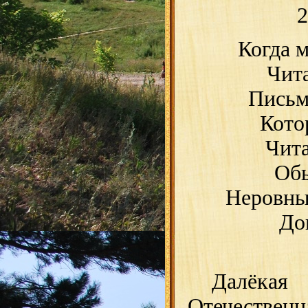
2
Когда м
Чит
Письм
Кото
Чита
Обы
Неровны
До
Далёк
Отечественн